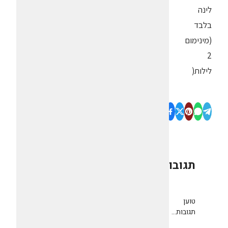
לינה
בלבד
(מינימום
2
לילות(
תגובות
0
טוען
תגובות...