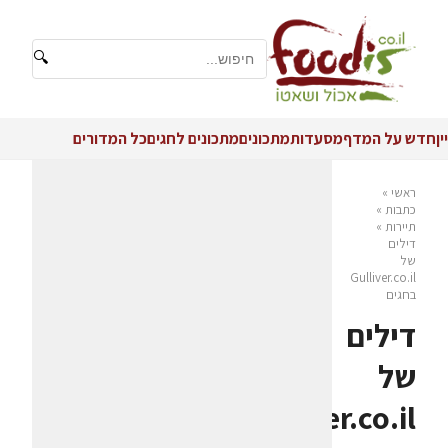
🔍
יין
חדש על המדף
מסעדות
מתכונים
מתכונים לחגים
כל המדורים
ראשי
»
כתבות
»
תיירות
»
דילים
של
Gulliver.co.il
בחגים
דילים
של
Gulliver.co.il