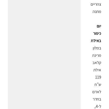
צהריים
מתנה
יום
כיפור
באילת
במלון
מרינה
קלאב
אילת
119
ש"ח
לאדם
בחדר
ל-4,