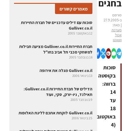
בחגים
מאמרים קשורים
פורסם
ב-27.9.2005
סוכות עם דילים עדכניים של חברת התיירות
| מאת:
Gulliver.co.il
מערכת
12 באוקטובר 2005
אכול
ושאטו
חברת התיירות Gulliver.co.il מציעה חבילות
למשחקי מכבי תל אביב בחו"ל
16 בנובמבר 2005
סוכות
Gulliver.co.il מגלה את אירופה
בקוסטה
13 בינואר 2006
ברווה:
הדילים של חברת התיירות Gulliver.co.il:
14
תאילנד, ניו-יורק, סקי, ועוד
עד
9 בנובמבר 2005
18
Gulliver.co.il לוקחת אתכם לליגת האלופות
באוקטובר
25 בינואר 2006
(4