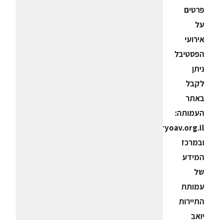
פרטים
על
אירועי
הפסטיבל
ניתן
לקבל
באתר
העמותה:
www.touryoav.org.il
ובמרכז
המידע
של
עמותת
התיירות
יואב