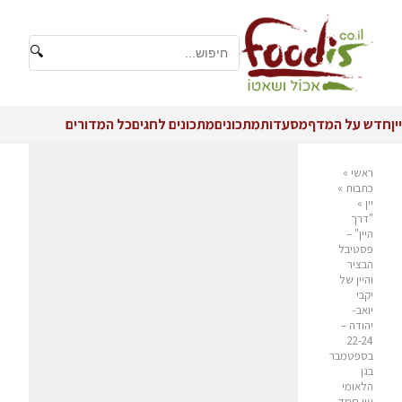
🔍
יין
חדש על המדף
מסעדות
מתכונים
מתכונים לחגים
כל המדורים
ראשי
»
כתבות
»
יין
»
"דרך
היין" –
פסטיבל
הבציר
והיין של
יקבי
יואב-
יהודה –
22-24
בספטמבר
בגן
הלאומי
עין חמד