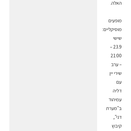
האלה.
מופעים
מוסיקליים:
שישי
23.9 –
21:00
– ערב
שירי יין
עם
דליה
עמיהוד
ב"מערת
דני",
קיבוץ