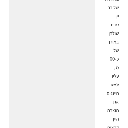
של בר
יין
סביב
שולחן
באורך
של
כ-60
מ',
עליו
יגישו
הייננים
את
תוצרת
היין
לבאים.