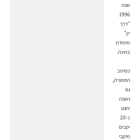
שנת
1996
"דרך
יין"
מיוחדת
במינה.
כמיטב
המסורת,
גם
השנה
יחגגו
כ-20
יקבים
מיקבי