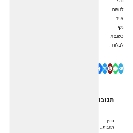
נוכל
לנשום
אויר
נקי
כשנצא
לבלות".
תגובות
0
טוען
תגובות...