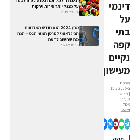
האגודה למלחמה בסרטן: פחות בשר
דינמי
על מנגל יותר פירות וירקות
6 במאי 2019
על
מרץ 2024 הוא חודש המודעות
בתי
הבינלאומי לסרטן המעי הגס – הנה
מה שחשוב לדעת
קפה
3 במרץ 2024
נקיים
מעישון
פורסם
ב-15.8.2006
| מאת:
מערכת
אכול
ושאטו
משה