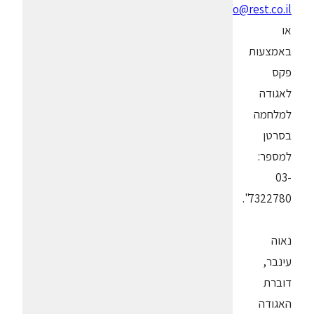
info@rest.co.il
או
באמצעות
פקס
לאגודה
למלחמה
בסרטן
למספר:
03-
7322780".
נאוה
עינבר,
דוברת
האגודה