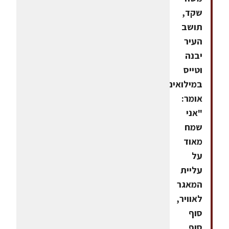
שקד,
תושב
העיר
יבנה
וטייס
במילואים,
אומר:
"אני
שמח
מאוד
על
עליית
המאגר
לאוויר,
סוף
סוף