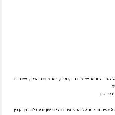
הציגה בימים אלה סדרה חדשה של מים בבקבוקים, אשר פתיחת הפקק משחררת
ם.
מאחורי טכנולוגיה זו עומדת חברת ScentSational שפיתחה אותה על בסיס העובדה כי הלשון יודעת להבחין רק בין