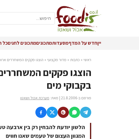
יין
חדש על המדף
מסעדות
מתכונים
מתכונים לחגים
כל ה
ראשי
»
כתבות
»
מדור מקצועי
»
הוצגו פקקים המשחררים ארומה
הוצגו פקקים המשחררים 
בקבוקי מים
פורסם ב-21.8.2006 | מאת:
מערכת אכול ושאטו
הלשון יודעת להבחין רק בין ארבעה טעמ
המגוון העצום של טעמים שאנו חווים