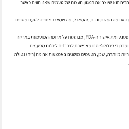
הריח הוא שיוצר את המגוון העצום של טעמים שאנו חווים כאשר
ת הארומה המשתחררת מהמאכל, מה שמייצר ציפייה לטעם מסויים.
הטכנולוגיה של חברת ScentSational, שקיבלה פטנט ואת אישור ה-FDA, מבוססת על ארומה המוטמעת באריזה
רת כי טכנולוגייה זו מאפשרת לצרכנים ליהנות מטעמים
יות מיותרת, שכן, הטעמים מושגים באמצעות ארומה (ריח) נטולת