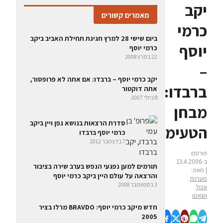
יקב
מאמרים קשורים
כרמי
ביום שישי 28 למרץ חגיגת תחילת האביב ביקב
יוסף
כרמי יוסף
22 במרץ 2008
–
יקב כרמי יוסף – ברבדו: אם אתה לא פרופסור,
ברבדו:
אתה דוקטור
8 ביולי 2007
מבחן
סדרת הרצאות בנושא גפן ויין ביקב
הטעימה
כרמי יוסף ברבדו
7 בדצמבר 2012
פורסם
ב-13.4.2006
תורמים למען נפגעי הנפש בערב שירה בציבור
| מאת:
והרצאה על עולם היין ביקב כרמי יוסף
מערכת
3 בספטמבר 2008
אכול
ושאטו
חדש מיקב כרמי יוסף: BRAVDO מרלו בציר
2005