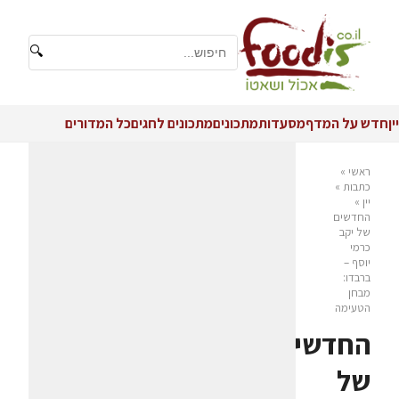
🔍
יין
חדש על המדף
מסעדות
מתכונים
מתכונים לחגים
כל המדורים
ראשי
»
כתבות
»
יין
»
החדשים
של יקב
כרמי
יוסף –
ברבדו:
מבחן
הטעימה
החדשים
של