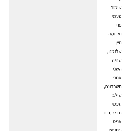
שימור
טעמי
פרי
וארומה.
היין
שלגמנו,
שהיה
השני
אחרי
השרדונה,
שילב
טעמי
תבלין,ריח
אניס
ונגיעות