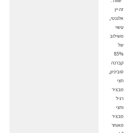
"שווה".
זה יין
אלגנטי,
עשוי
משילוב
של
85%
קברנה
סוביניון,
חצי
מבציר
רגיל
וחצי
מבציר
מאוחר