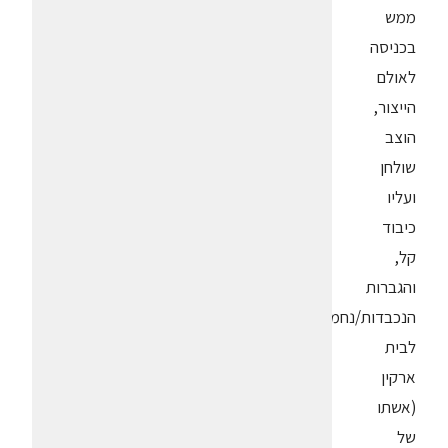
ממש
בכניסה
לאולם
הייצור,
הוצב
שולחן
ועליו
כיבוד
קל,
והגברות
הנכבדות/נחמדות
לבית
ארקין
(אשתו
של