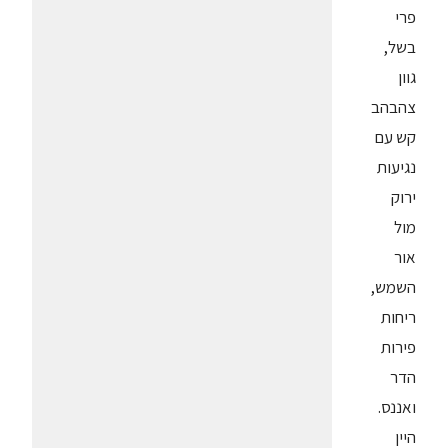
פרי
בשל,
גוון
צהבהב
קש עם
נגיעות
ירוק
מול
אור
השמש,
ריחות
פירות
הדר
ואננס.
היין