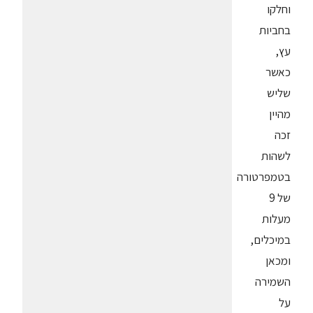
וחלקו
בחביות
עץ,
כאשר
שליש
מהיין
זכה
לשהות
בטמפרטורה
של 9
מעלות
במיכלים,
ומכאן
השמירה
על