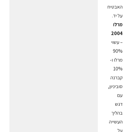
האבטיח
על יד.
מרלו
2004
– עשוי
90%
מרלו ו-
10%
קברנה
סוביניון,
עם
דגש
בהליך
העשייה
על