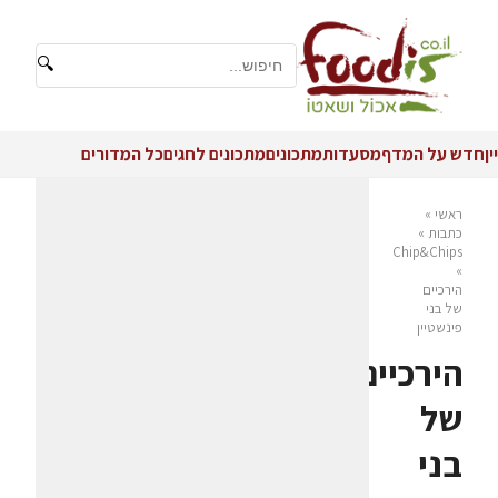
🔍
יין
חדש על המדף
מסעדות
מתכונים
מתכונים לחגים
כל המדורים
ראשי
»
כתבות
»
Chip&Chips
»
הירכיים
של בני
פינשטיין
הירכיים
של
בני