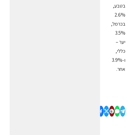
בטבע,
2.6%
בכרמל,
3.5%
יער –
כללי,
ו-3.9%
אחר.