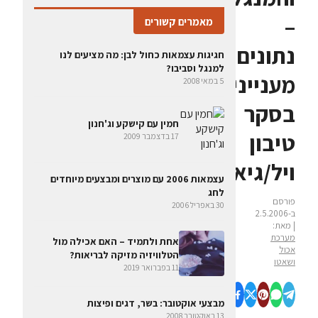
–
מאמרים קשורים
נתונים
חגיגות עצמאות כחול לבן: מה מציעים לנו
למנגל וסביבו?
מעניינים
5 במאי 2008
בסקר
חמין עם קישקע וג'חנון
טיבון
17 בדצמבר 2009
ויל/גיאוקרטוגרפיה
עצמאות 2006 עם מוצרים ומבצעים מיוחדים
לחג
פורסם
30 באפריל 2006
ב-2.5.2006
| מאת:
מערכת
אחת ולתמיד – האם אכילה מול
אכול
הטלוויזיה מזיקה לבריאות?
ושאטו
11 בפברואר 2019
מבצעי אוקטובר: בשר, דגים ופיצות
13 באוקטובר 2008