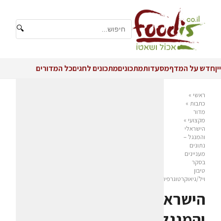
🔍
יין
חדש על המדף
מסעדות
מתכונים
מתכונים לחגים
כל המדורים
ראשי
»
כתבות
»
מדור
מקצועי
»
הישראלי
והמנגל –
נתונים
מעניינים
בסקר
טיבון
ויל/גיאוקרטוגרפיה
הישראלי
והמנגל