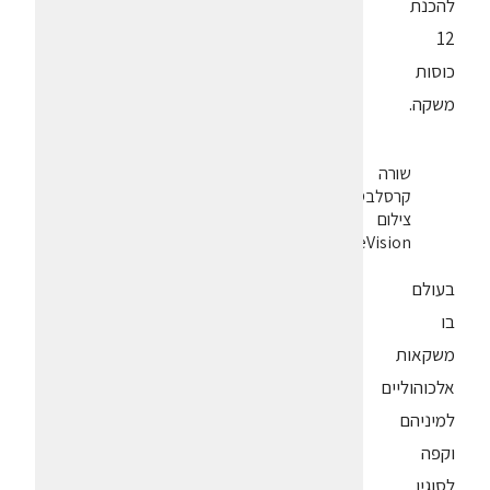
להכנת
12
כוסות
משקה.
שורה
קרסלבסקי.
צילום
LeVision
בעולם
בו
משקאות
אלכוהוליים
למיניהם
וקפה
לסוגיו