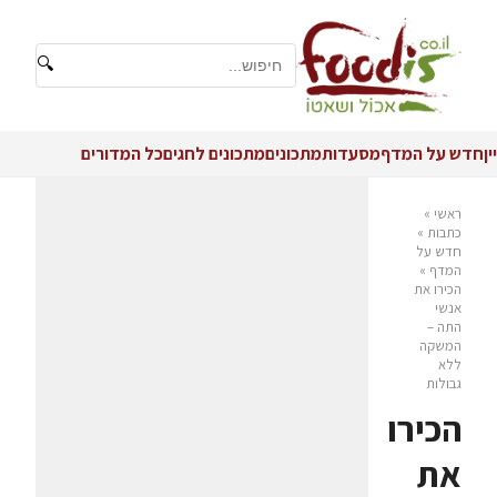
🔍
יין
חדש על המדף
מסעדות
מתכונים
מתכונים לחגים
כל המדורים
ראשי
»
כתבות
»
חדש על
המדף
»
הכירו את
אנשי
התה –
המשקה
ללא
גבולות
הכירו
את