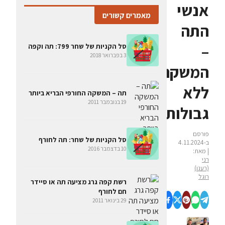
אנשי
מאמרים קשורים
התה
–
סל הקניות של שחר 799: תה וקפה
3 בפברואר 2018
המשקה
ללא
תה – המשקה החורפי הבריא ביותר
19 בנובמבר 2011
גבולות
פורסם
סל הקניות של שחר: תה לחורף
ב-4.11.2024
10 בדצמבר 2016
| מאת:
רני
(רענן)
רוגל
רשת קפה גרג מציעה תה או סיידר
חם לחורף
29 בינואר 2011