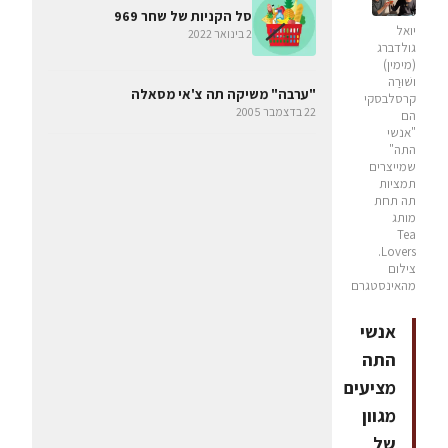
סל הקניות של שחר 969
יואל
2 בינואר 2022
גולדברג
(מימין)
ושׁוּרַה
"ערבה" משיקה תה צ'אי מסאלה
קרסלבסקי
22 בדצמבר 2005
הם
"אנשי
התה"
שמייצרים
תמציות
תה תחת
מותג
Tea
Lovers.
צילום
מהאינסטגרם
אנשי
התה
מציעים
מגוון
של