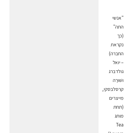
"אנשי
התה"
(כך
נקראת
החברה)
– יואל
גולדברג
ושׁוּרַה
קרסלבסקי,
מייצרים
(תחת
מותג
Tea