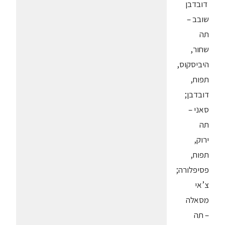
דובדבן
שובב –
תה
שחור,
היביסקוס,
תפוח,
דובדבן;
סאני –
תה
ירוק,
תפוח,
פסיפלורה
;
צ’אי
מסאלה
– תה