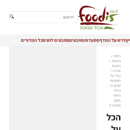
🔍
יין
חדש על המדף
מסעדות
מתכונים
מתכונים לחגים
כל המדורים
ראשי
»
כתבות
»
כתבות
אורח
»
הכל על
חומצות
שומן רב
בלתי
רוויות
מסוג
אומגה 3
הכל
על