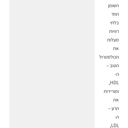
השומן
החד
בלתי
רוויות
מעלות
את
הכולסטרול
הטוב –
ה-
HDL,
ומורידות
את
הרע –
ה-
LDL,