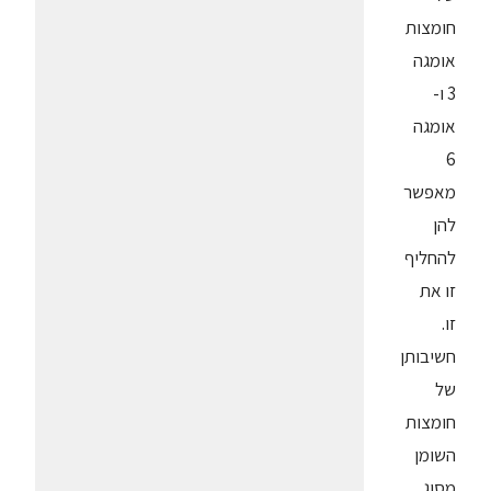
חומצות
אומגה
3 ו-
אומגה
6
מאפשר
להן
להחליף
זו את
זו.
חשיבותן
של
חומצות
השומן
מסוג