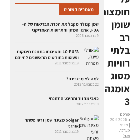
חומצות
מאמרים קשורים
שומן
שמן קנולה מקבל את הכרת הבריאות של ה-
FDA, ארגון המזון והתרופות האמריקני
רב
9 בדצמבר 2006
בלתי
LC-PUFA וחשיבותו בתזונת תינוקות
ופעוטות בחודשים הראשונים לחייהם
רוויות
19 בנובמבר 2011
מסוג
למה לא מרגרינה?
אומגה
22 בנובמבר 2013
3
כאבי מחזור וההיבט התזונתי
10 באפריל 2012
פורסם
ב-20.6.2006
Solgar מציגה שמן זרעי פשתה
| מאת:
אורגני
מערכת
19 בנובמבר 2011
אכול