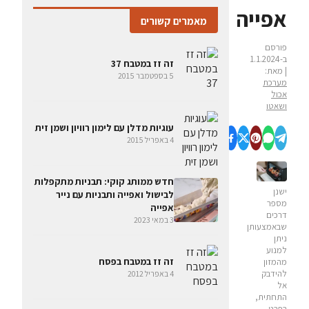
אפייה
מאמרים קשורים
פורסם
ב-1.1.2024
זה זז במטבח 37
| מאת:
5 בספטמבר 2015
מערכת
אכול
ושאטו
עוגיות מדלן עם לימון רוויון ושמן זית
4 באפריל 2015
חדש ממותג קוקי: תבניות מתקפלות
ישנן
לבישול ואפייה ותבניות עם נייר
מספר
אפייה
דרכים
3 במאי 2023
שבאמצעותן
ניתן
למנוע
זה זז במטבח בפסח
מהמזון
להידבק
4 באפריל 2012
אל
התחתית,
בפרט