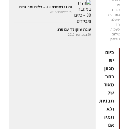
אם
זה זז במטבח 38 – כלים ואביזרים
מדובר
29 בדצמבר 2015
בתחתית
שאינה
חד
עוגת שוקולד עם פרג
פעמית.
צילום
20 בפברואר 2010
pexels
כיום
יש
מגוון
רחב
מאוד
של
תבניות
ולא
תמיד
אנו