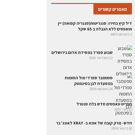
מאמרים קשורים
דיל קיץ בחירו: סנגריטות(סנגריה קפואה) יין
וטאפסים ללא הגבלה ב 65 שקל
3 באוגוסט 2005
שבוע ספרד במסידת אדום בירושלים
12 בפברואר 2010
ספטמבר ספרדי מול החומות
במסעדת לבן בסינמטק
26 באוגוסט 2009
תפריט טאפסים חדש בלה סנטרל
11 ביוני 2007
חדש- מרק קובה של אמא ב- XRAY לאונג' בר
10 בינואר 2006