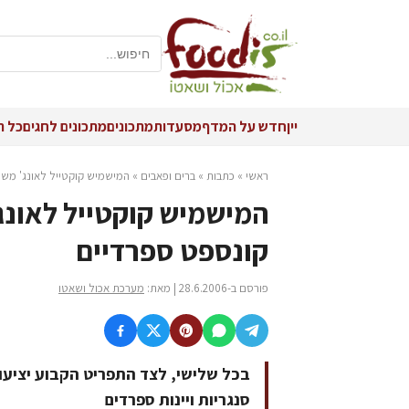
יין
חדש על המדף
מסעדות
מתכונים
מתכונים לחגים
כל ה
ראשי
»
כתבות
»
ברים ופאבים
»
המישמיש קוקטייל לאונג' משי
המישמיש קוקטייל לאונג'
קונספט ספרדיים
פורסם ב-28.6.2006 | מאת:
מערכת אכול ושאטו
בכל שלישי, לצד התפריט הקבוע יציעו
סנגריות ויינות ספרדים