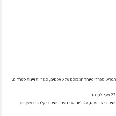
פריט ספרדי מיוחד המבוסס על טאפסים, סנגריות ויינות ספרדים.
ת ים על פלאנצ'ה (28 שקל) כמו שיפודי שרימפס, עגבניות שרי וזעפרן שיפודי קלמרי בשמן זית,