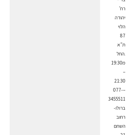
רח'
יהודה
הלוי
87
ת"א
.החל
מ19:30
–
21:30
–077-
3455511
ברולו-
רחוב
השחם