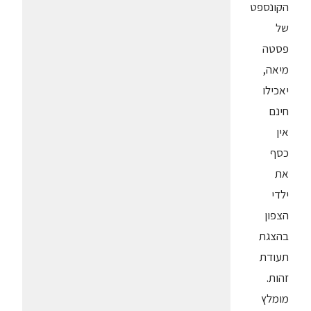
הקונספט
של
פסטה
מיאה,
יאכילו
חינם
אין
כסף
את
ילדי
הצפון
בהצגת
תעודת
זהות.
מומלץ