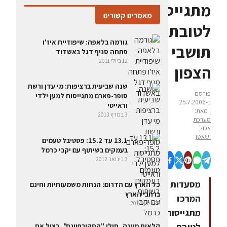
מתגייסות
מאמרים קשורים
לטובת
גורמה בלאפה: שיפודיית איז'ו
תושבי
פתחה סניף דגל באשדוד
12 ביולי 2011
הצפון
שנה שביעית ברציפות: מי עדן ורשת
פורסם
סופר-פארם מתגייסות למען ילדי
ב-25.7.2006
וראייטי
| מאת:
3 במרץ 2013
מערכת
אכול
ושאטו
13.1 עד 15.2: פסטיבל טעמים
בעמקים בשיתוף עם יקבי כרמל
3 בינואר 2012
מסעדות
כל הארץ עם הדרום: הנחות משמעותיות וחינם
ברחבי הארץ
המרכז
29 ביולי 2014
מתגייסות
לטובת
קלאוס מיינה, סולן "הסקורפיונס", ביטל את