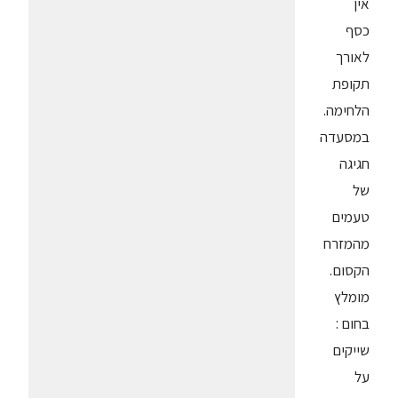
אין
כסף
לאורך
תקופת
הלחימה.
במסעדה
חגיגה
של
טעמים
מהמזרח
הקסום.
מומלץ
בחום :
שייקים
על