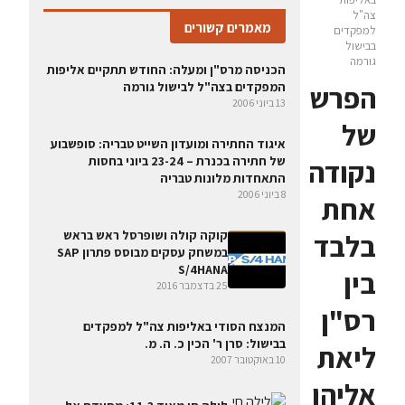
צה"ל
מאמרים קשורים
למפקדים
בבישול
גורמה
הכניסה מרס"ן ומעלה: החודש תתקיים אליפות
הפרש
המפקדים בצה"ל לבישול גורמה
13 ביוני 2006
של
איגוד החתירה ומועדון השייט טבריה: סופשבוע
נקודה
של חתירה בכנרת – 23-24 ביוני בחסות
התאחדות מלונות טבריה
8 ביוני 2006
אחת
בלבד
קוקה קולה ושופרסל ראש בראש
במשחק עסקים מבוסס פתרון SAP
S/4HANA
בין
25 בדצמבר 2016
רס"ן
המנצח הסודי באליפות צה"ל למפקדים
בבישול: סרן ר' הכין כ. ה. מ.
ליאת
10 באוקטובר 2007
אליהו