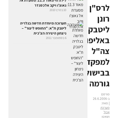
לילה חי מאוד 11.3: מסעדת אל
לרס"ן
גאוצ'ו ויקב אלכסנדר
10 במרץ 2010
רונן
תערוכה מיוחדת חדשה בגלריה
ליטבק
ליטבק ת"א: "החופש ליצור" –
ניצחון היצירה הצ'כית
באליפות
6 בספטמבר 2011
צה"ל
למפקדים
בבישול
גורמה
פורסם
ב-26.6.2006
| מאת:
מערכת
אכול
ושאטו