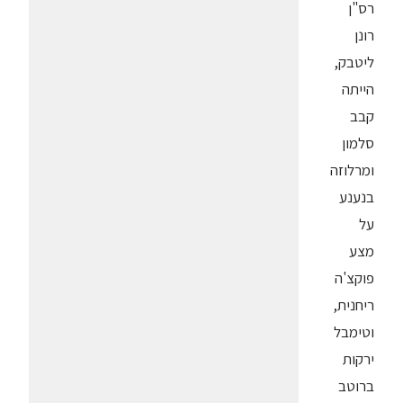
רס"ן
רונן
ליטבק,
הייתה
קבב
סלמון
ומרלוזה
בנענע
על
מצע
פוקצ'ה
ריחנית,
וטימבל
ירקות
ברוטב