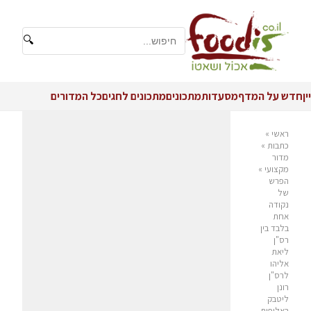
🔍
יין
חדש על המדף
מסעדות
מתכונים
מתכונים לחגים
כל המדורים
ראשי
»
כתבות
»
מדור
מקצועי
»
הפרש
של
נקודה
אחת
בלבד בין
רס"ן
ליאת
אליהו
לרס"ן
רונן
ליטבק
באליפות