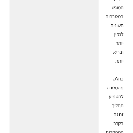
המוגש
במטבחים
השונים
למזין
יותר
ובריא
יותר.
כחלק
מהמטרה
להטמיע
תהליך
זה גם
בקרב
המפקדים,