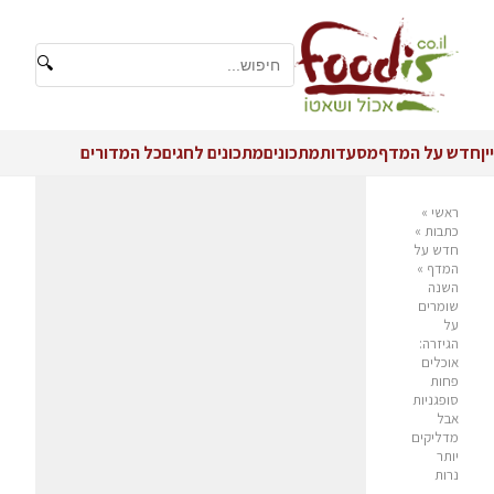
🔍
יין
חדש על המדף
מסעדות
מתכונים
מתכונים לחגים
כל המדורים
ראשי
»
כתבות
»
חדש על
המדף
»
השנה
שומרים
על
הגיזרה:
אוכלים
פחות
סופגניות
אבל
מדליקים
יותר
נרות