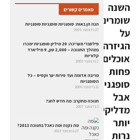
השנה
מאמרים קשורים
שומרים
הנה הן באות: סופגניות סופגניות סופגניות
על
27 בדצמבר 2005
הגיזרה:
פילסברי מעריכה: 20 מיליון סופגניות ימכרו
במהלך החנוכה – 2,000 טון, 9 מיליארד
אוכלים
קלוריות
2 בדצמבר 2005
פחות
מריבה אדומה ועד פירות יער וקסיס – כל
סופגניות
הסופגניות
11 בדצמבר 2006
אבל
חנוכה מתקרב: מה חדש לחג?
מדליקים
3 בדצמבר 2007
יותר
מה נקנה ומה נאכל בחנוכה 2013?
27 בנובמבר 2013
נרות