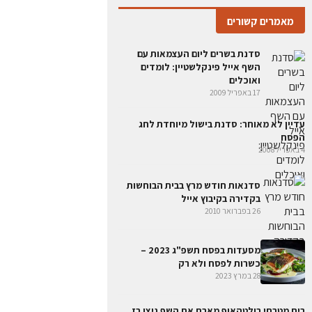
מאמרים קשורים
סדנת בשרים ליום העצמאות עם
השף אייל פינקלשטיין: לומדים
ואוכלים
17 באפריל 2009
עדיין לא מאוחר: סדנת בישול מיוחדת לחג
הפסח
4 באפריל 2008
סדנאות חודש מרץ בבית הבוחשות
בקדירה בקיבוץ אייל
26 בפברואר 2010
מסעדות בפסח תשפ"ג 2023 –
כשרות לפסח ולא רק
28 במרץ 2023
בית מטבחי בולטהאופ מארח את השף ניצן רז