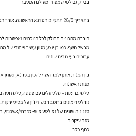
בבית, גם למי שמפחד מעולם המטבח.
בתאריך 28/9 תתקיים הסדנא הראשונה. אורך הסדנא כשעה וחצי.
חוברת מתכונים תחולק לכל הנוכחים ואפשרות לר
מבשל השף. כמו כן יוצע מגוון עשיר וייחודי של מ
ערוכים בעיצובים שונים.
בין המנות אותן ילמד השף להכין בסדנא, ואותן אף
מנות ראשונות
סלטי בריאות – סלט עלים עם פסטה,סלט חסה בר ב
נודלס רימונים ברוטב דבש דיז'ון על בסיס ירקות ב
סגנונות שונים של גפילטע פיש- מזרחי/אשכנזי, 
מנה עיקרית
כתף בקר