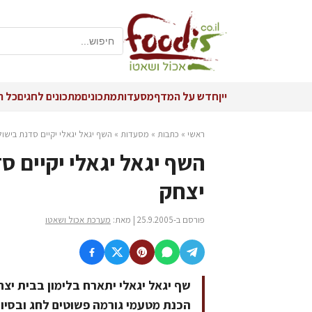
יין
חדש על המדף
מסעדות
מתכונים
מתכונים לחגים
כל ה
ראשי
»
כתבות
»
מסעדות
»
השף יגאל יגאלי יקיים סדנת בישול
השף יגאל יגאלי יקיים ס
יצחק
פורסם ב-25.9.2005 | מאת:
מערכת אכול ושאטו
שף יגאל יגאלי יתארח בלימון בבית יצח
הכנת מטעמי גורמה פשוטים לחג ובסיום