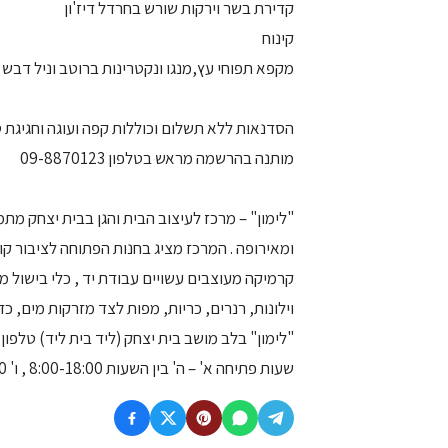
קדירת בשר וירקות שורש בחרדל דיז'ון
קינוח
מקפא תפוחי עץ,מנגו ונקטרינות ברוטב וניל דבש
הסדנאות ללא תשלום וכוללות קפה ועוגה וחגיגת 
מותנה בהרשמה מראש בטלפון 09-8870123
"לימון" – מרכז לעיצוב הבית והגן בבית יצחק מת
ומאירופה . המרכז מציג בחנות הפתוחה לציבור קול
קרמיקה מעוצבים עשויים עבודת יד , כלי בישול מס
וילונות, רנרים, כריות, מפות לצד מזרקות מים, כד
"לימון" בלב מושב בית יצחק (ליד בית ליד) טלפון 8870123– 09
שעות פתיחה א' – ה' בין השעות 8:00-18:00 , ו' 8:00-14:00, ש' 10:30-