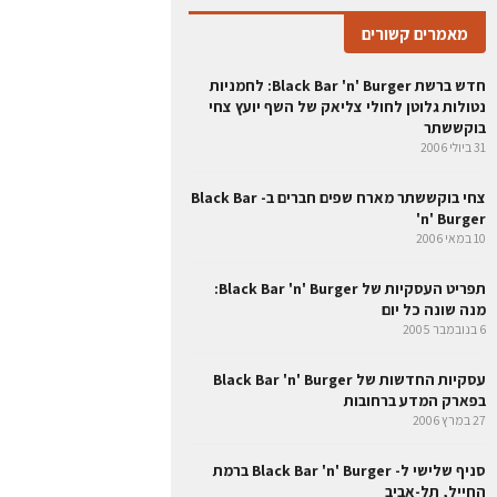
מאמרים קשורים
חדש ברשת Black Bar 'n' Burger: לחמניות
נטולות גלוטן לחולי צליאק של השף יועץ צחי
בוקששתר
31 ביולי 2006
צחי בוקששתר מארח שפים חברים ב- Black Bar
'n' Burger
10 במאי 2006
תפריט העסקיות של Black Bar 'n' Burger:
מנה שונה כל יום
6 בנובמבר 2005
עסקיות החדשות של Black Bar 'n' Burger
בפארק המדע ברחובות
27 במרץ 2006
סניף שלישי ל- Black Bar 'n' Burger ברמת
החייל, תל-אביב