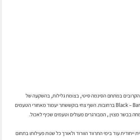
Black – Bar תיפתח בימים הקרובים במתחם הסינמה סיטי, בצומת גלילות, בהשקעה של
למעלה 3 מיליון שקל, אחות למסעדת Black – Bar n' Burger ברחובות. השף צחי בוקששתר יעמוד מאחורי הטעמים
בבשר מצוין , המבורגרים מעולים וטעמים שכיף לאכול.
יחודית עוד בימי התרווד הוורוד ולאורך כל שנות פעילותו בתחום