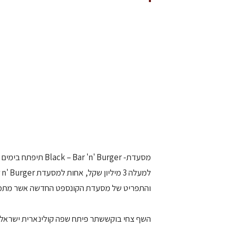
מסעדת-  'n' Burger
והתפריט של מסעדת הקונספט החדשה אשר מתמחה 
השף צחי בוקששתר פיתח שפה קולינארית ישראלית י