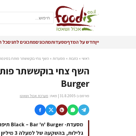
יין
חדש על המדף
מסעדות
מתכונים
מתכונים לחגים
כל ה
ראשי
»
כתבות
»
מסעדות
»
השף צחי בוקששתר פותח בסינמה סיטי Bar 'n' Burger
Burger
פורסם ב-31.8.2005 | מאת:
מערכת אכול ושאטו
מסעדת- r
גלילות, בהשקעה של למעלה 3 מיליון שקל, אחות למסעדת Black – Bar n' Burger ברחובות