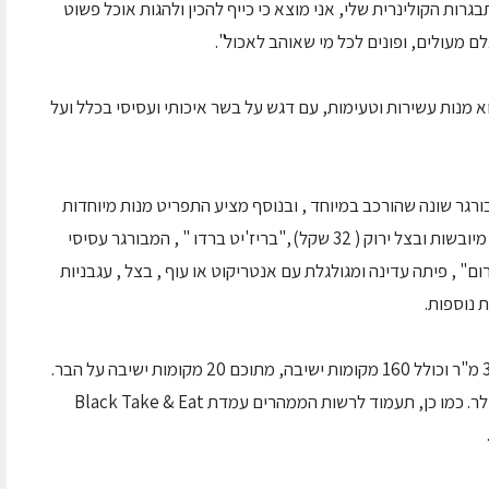
ות הקולינרית שלי, אני מוצא כי כייף להכין ולהגות אוכל פשוט
ם מעולים, ופונים לכל מי שאוהב לאכול".
Black Bar 'N' Burge ניתן למצוא מנות עשירות וטעימות, עם דגש על בשר איכותי ועסיסי בכלל ועל
bla מציעים כל יום המבורגר שונה שהורכב במיוחד , ובנוסף מציע התפריט מנות מיוחדות
כמו שרימפס וקלמארי מוקפצים בחמאת עגבניות מיובשות ובצל ירוק ( 32 שקל) ,"בריז'יט ברדו " , המבורגר עסיסי
 עדשים מונבטות ( 39 שקל) "דורום" , פיתה עדינה ומגולגלת עם אנטריקוט או עוף , בצל , עגבניות
Black – Cinema City, משתרע על שטח של 340 מ"ר וכולל 160 מקומות ישיבה, מתוכם 20 מקומות ישיבה על הבר.
ההשקעה בפרויקט כולו מוערכת בכ- 600,000 דולר. כמו כן, תעמוד לרשות הממהרים עמדת Black Take & Eat