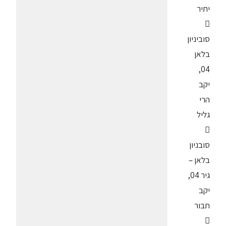
יתיר

סוביניון
בלאן
04,
יקב
הרי
גליל

סובניון
בלאן –
גיר 04,
יקב
תבור
