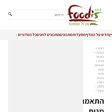
🔍
יין
חדש על המדף
מסעדות
מתכונים
מתכונים לחגים
כל המדורים
ראשי
»
כתבות
»
כתבות
אורח
»
התאמת
מנות
ויינות
בראש
השנה
2005 –
תשס"ו
התאמת
מנות