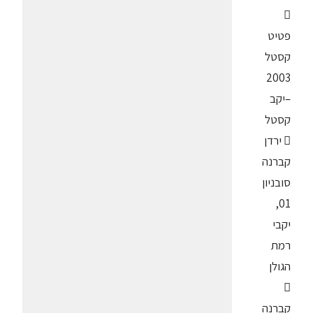

פטיט
קסטל
2003
–יקב
קסטל
 ירדן
קברנה
סובניון
01,
יקבי
רמת
הגולן

קברנה