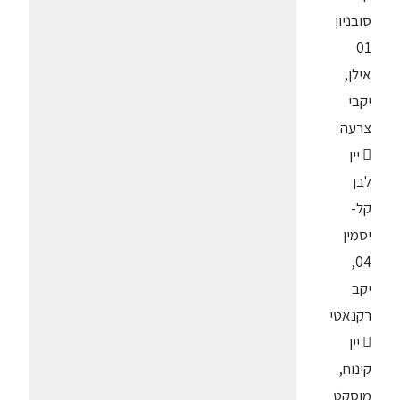
סובניון
01
אילן,
יקבי
צרעה
 יין
לבן
קל-
יסמין
04,
יקב
רקנאטי
 יין
קינוח,
מוסקט