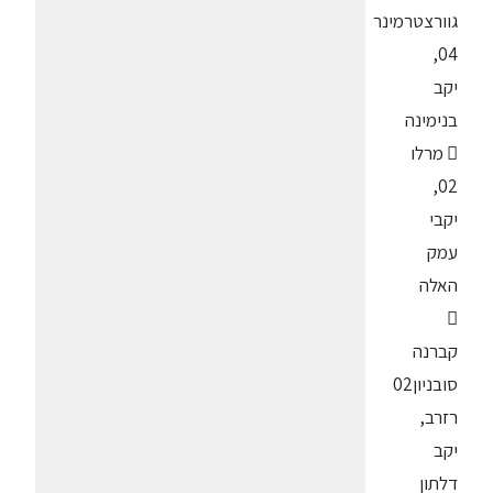
גוורצטרמינר
04,
יקב
בנימינה
 מרלו
02,
יקבי
עמק
האלה

קברנה
סובניון02
רזרב,
יקב
דלתון