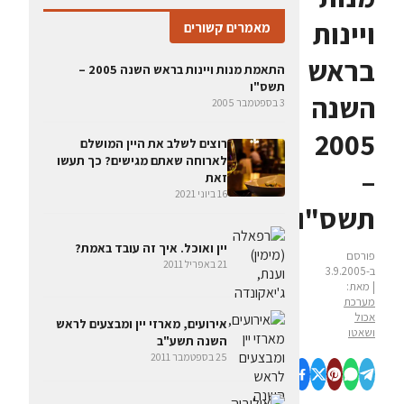
ויינות
מאמרים קשורים
בראש
התאמת מנות ויינות בראש השנה 2005 –
תשס"ו
השנה
3 בספטמבר 2005
2005
רוצים לשלב את היין המושלם
לארוחה שאתם מגישים? כך תעשו
–
זאת
16 ביוני 2021
תשס"ו
יין ואוכל. איך זה עובד באמת?
פורסם
21 באפריל 2011
ב-3.9.2005
| מאת:
מערכת
אכול
אירועים, מארזי יין ומבצעים לראש
ושאטו
השנה תשע"ב
25 בספטמבר 2011