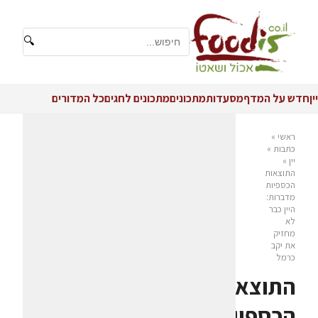
🔍
יין
חדש על המדף
מסעדות
מתכונים
מתכונים לחגים
כל המדורים
ראשי
»
כתבות
»
יין
»
התוצאות
הכספיות
מדברות:
היין כבר
לא
מחזיק
את יקב
כרמל
התוצאות
הכספיות