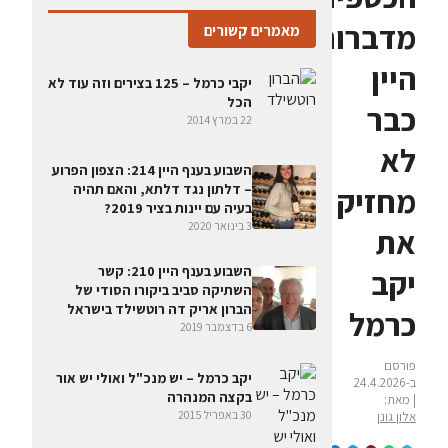
מדברות:
מאמרים קשורים
היין
יקבי כרמל – 125 בצירים וזה עוד לא
הכל
כבר
22 במרץ 2014
לא
השבוע בענף היין 214: הצפון הפרוע
מחזיק
– דלתון נגד דלתא, והאם תהיה
בעיה עם יינות בציר 2019?
3 בינואר 2020
את
יקב
השבוע בענף היין 210: קשר
השתיקה סביב ביקורו הסודי של
הברון אריק דה רוטשילד בישראל
כרמל
6 בדצמבר 2019
פורסם
יקב כרמל – יש מנכ"ל ואולי יש אור
ב-24.4.2026
בקצה המנהרה
| מאת:
30 באפריל 2015
אלון גונן