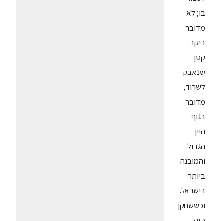
בו; לא
מדובר
ביקב
קטן
שנאבק
לשרוד,
מדובר
בגוף
היין
הגדול
והמובנה
ביותר
בישראל.
וכששחקן
כזה