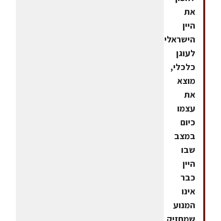
את
היין
הישראלי
לעוגן
כלכלי,
מוצא
את
עצמו
כיום
במצב
שבו
היין
כבר
אינו
המנוע
שמחזיק