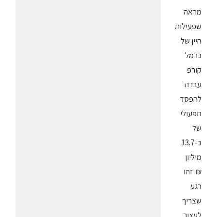
מראה
שפעילות
היין של
כרמל
קורפ
עברה
להפסד
תפעולי
של
כ-13.7
מיליון
₪. זהו
רגע
שצריך
לעצור