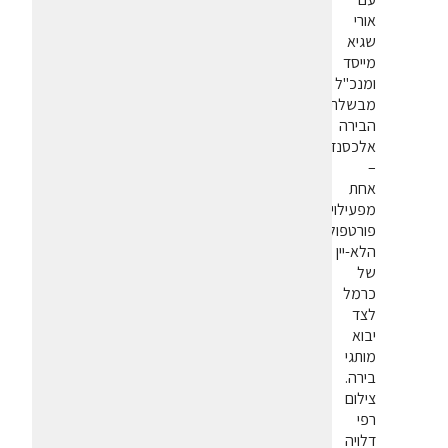
אורי
שגיא
מייסד
ומנכ"ל
מבשלת
הבירה
אלכסנדר
–
אחת
מפעילויות
פורטפוליו
הלא-יין
של
כרמל
לצד
יבוא
מותגי
בירה.
צילום
רפי
דלויה