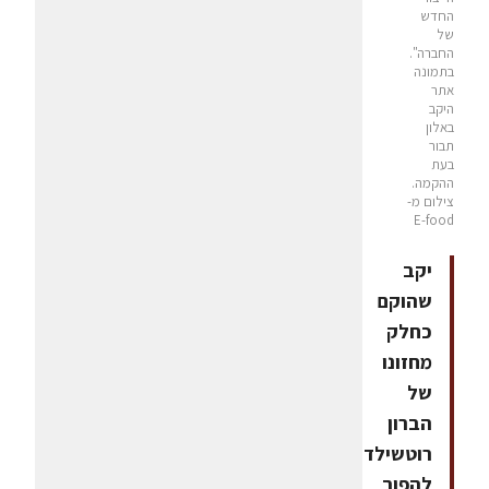
החדש
של
החברה".
בתמונה
אתר
היקב
באלון
תבור
בעת
ההקמה.
צילום מ-
E-food
יקב
שהוקם
כחלק
מחזונו
של
הברון
רוטשילד
להפוך