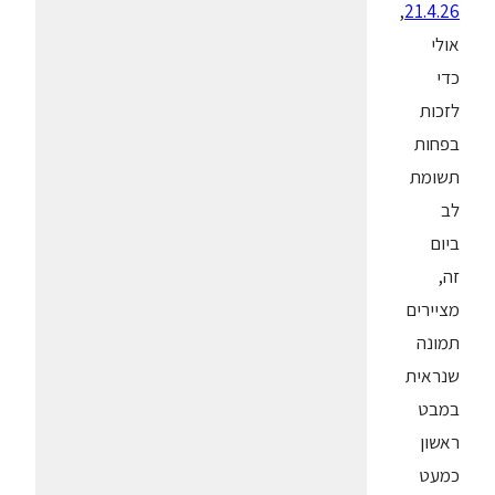
,
21.4.26
אולי
כדי
לזכות
בפחות
תשומת
לב
ביום
זה,
מציירים
תמונה
שנראית
במבט
ראשון
כמעט