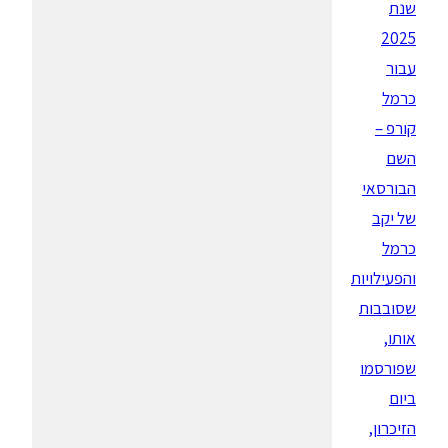
שנת
2025
עבור
כרמל
קורפ –
השם
הבורסאי
של יקב
כרמל
והפעילויות
שסובבות
אותו,
שפורסמו
ביום
הזיכרון,