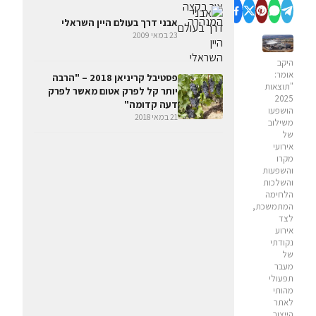
אבני דרך בעולם היין השראלי
23 במאי 2009
היקב
אומר:
פסטיבל קריניאן 2018 – "הרבה
"תוצאות
יותר קל לפרק אטום מאשר לפרק
2025
דעה קדומה"
הושפעו
21 במאי 2018
משילוב
של
אירועי
מקרו
והשפעות
והשלכות
הלחימה
המתמשכת,
לצד
אירוע
נקודתי
של
מעבר
תפעולי
מהותי
לאתר
הייצור