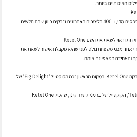
ים האיכותיים ביותר.
400 הליטרים הראשונים נזרקים משום שהם מחוספסים מדי, ו-400 הליטרים האחרונים נזרקים כיוון שהם חלשים
ראוי לשאת את השם Ketel One.
Ket עוברת טעימה על ידי אחד מבני משפחת נולט לפני שהיא מקבלת אישור לשאת את
בשנת 2004 זכו שני קוקטיילים המשלבים את הוודקה Ketel One: במקום הראשון זכה הקוקטייל ‘Fig Delight’ של
במקום השלישי זכה 'Telma and Louise go to hell', הקוקטייל של ברמנית שרון קינן, שהכיל Ketel One