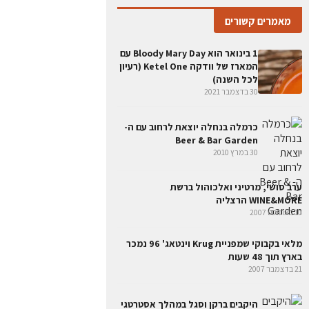
מאמרים קשורים
1 בינואר הוא Bloody Mary Day עם
המארז של וודקה Ketel One (רעיון
לכל השנה)
30 בדצמבר 2021
כרמלה בנחלה יוצאת לרחוב עם ה-
Beer & Bar Garden
30 במרץ 2010
ערב סושי, מרטיני ואלכוהול ברשת
WINE&MORE הרצליה
10 באוגוסט 2007
מלאי בקבוקי שמפניית Krug וינטאג' 96 נמכר
בארץ תוך 48 שעות
21 בדצמבר 2007
היקבים ברקן וסגל במהלך אסטרטגי