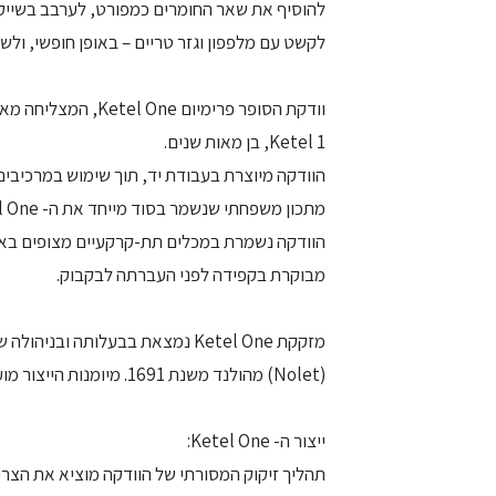
להוסיף את שאר החומרים כמפורט, לערבב בשייקר 
לקשט עם מלפפון וגזר טריים – באופן חופשי, ולשת
וודקת הסופר פרימיו
Ketel 1, בן מאות שנים.
הוודקה מיוצרת בעבודת יד, תוך שימוש במרכיבים
מתכון משפחתי שנשמר בסוד מייחד את ה- Ketel One מכל סוגי הוודקה האחרים.
הוודקה נשמרת במכלים תת-קרקעיים מצופים באר
מבוקרת בקפידה לפני העברתה לבקבוק.
מזקקת Ketel One נמצאת בבעלותה ובניהולה של משפחת נולט
(Nolet) מהולנד משנת 1691. מיומנות הייצור מועברת מאב לבן במשך עשרה דורות.
ייצור ה- Ketel One: