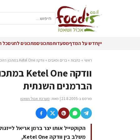
יין
חדש על המדף
מסעדות
מתכונים
מתכונים לחגים
כל ה
ראשי
»
כתבות
»
ברים ופאבים
»
וודקה Ketel One במתכון הזוכה במקום השני בתחרות הברמנים השנתית
וודקה One
הברמנים השנתית
פורסם ב-21.8.2005 | מאת:
מערכת אכול ושאטו
הקוקטייל אותו יצר ברמן אריאל לייזג
משלב בין וודקה Ketel One,