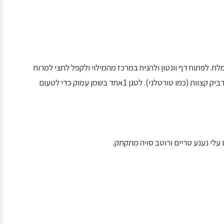
לח. לפתוח דף וונטון ולהניח במרכז מהמילוי ולקפל לחצי למרוח
קצוות בביצה לקפל כך שיהיה משולש ואז שוב להדביק קצוות (כמו טורטלני). לטגן 1אחד בשמן עמוק כדי לטעום
עלי נענע טריים ורוטב סויה מתקתק.