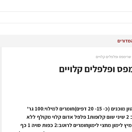
מדורים
י שרימפס ופלפלים קלויים
מפס ופלפלים קלויים
ל- 6-5 סועדיםחומרים: 1 חבילה דפי וונטון מוכנים (כ- 15- 20 דפים)חומרים למילוי:100 גר'
שרימפס טריים נקיים ומקולפים ללא זנב 2 שיני שום קלופות1 פלפל אדום קלוי מקולף ללא
גרעינים1 כף עלי נענע קצוצים דקמלח מיץ לימון מחצי לימוןחומרים לרוטב:2 כפות סויה 1 כף