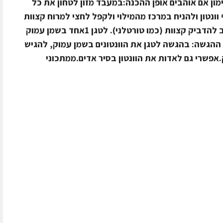
ין מעט מיץ לימון אם אוהבים אופן ההכנה:במעבד מזון לטחון את כל
ונטון ולהניח במרכז מהמילוי ולקפל לחצי למרוח קצוות
בביצה לקפל כך שיהיה משולש ואז שוב להדביק קצוות (כמו טורטלני). לטגן 1אחד בשמן עמוק
 ההגשה: בהגשה לטגן את הוונטונים בשמן עמוק, להגיש
.אפשרי גם לאדות את הוונטון בסיר אדים.ממתכוני