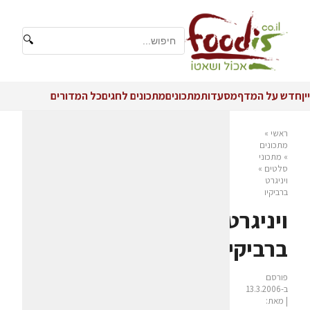
🔍
יין
חדש על המדף
מסעדות
מתכונים
מתכונים לחגים
כל המדורים
ראשי
»
מתכונים
»
מתכוני
סלטים
»
ויניגרט
ברביקיו
ויניגרט
ברביקיו
פורסם
ב-13.3.2006
| מאת: