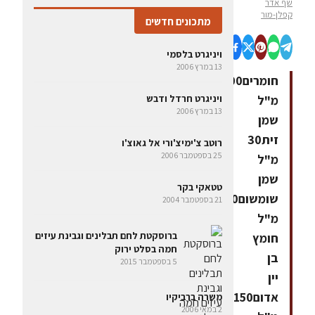
שף אדר
קפלן-מור
מתכונים חדשים
ויניגרט בלסמי
13 במרץ 2006
חומרים200
מ"ל
ויניגרט חרדל ודבש
13 במרץ 2006
שמן
זית30
רוטב צ'ימיצ'ורי אל גאוצ'ו
25 בספטמבר 2006
מ"ל
שמן
טטאקי בקר
שומשום80
21 בספטמבר 2004
מ"ל
ברוסקטת לחם תבלינים וגבינת עיזים
חומץ
חמה בסלט ירוק
בן
5 בספטמבר 2015
יין
אדום150
משרה ברביקיו
2 במאי 2006