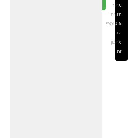
ניתוח
גלה ב-CalGal
תזונתי
אוטומטי
של
מתכון
זה