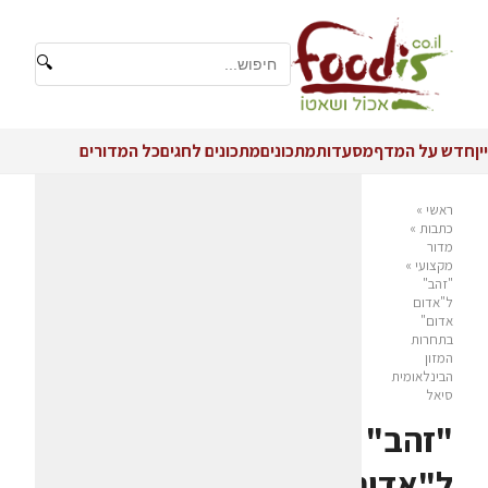
🔍
יין
חדש על המדף
מסעדות
מתכונים
מתכונים לחגים
כל המדורים
ראשי
»
כתבות
»
מדור
מקצועי
»
"זהב"
ל"אדום
אדום"
בתחרות
המזון
הבינלאומית
סיאל
"זהב"
ל"אדום