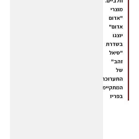
חלביים.
מוצרי
"אדום
אדום"
יוצגו
בשדרת
"סיאל
זהב"
של
התערוכה
המתקיימת
בפריז