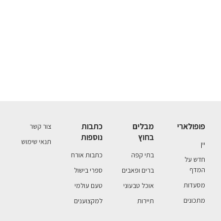
פופולארי
מבלים
כתבות
צור קשר
בחוץ
נוספות
תנאי שימוש
יין
בתי קפה
כתבות אורח
חדש על
המדף
ברים ופאבים
ספרי בישול
מסעדות
אוכל טבעוני
טעם עולמי
מתכונים
תיירות
למקצוענים