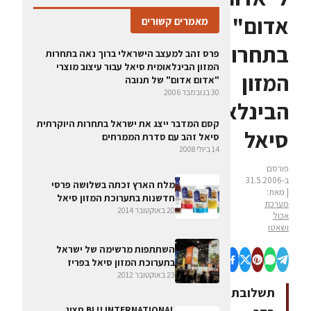
אדום"
מאמרים קשורים
בתחרות
פרס זהב למעצב הישראלי ברוך נאה בתחרות
המזון הבינלאומית סיאל עבור עיצוב מוצרי
המזון
"אדום אדום" של תנובה
30 בנובמבר 2006
הבינלאומית
קסם המדבר ייצג את ישראל בתחרות היוקרתית
סיאל
סיאל זהב עם סדרת הממרחים
14 ביולי 2008
פורסם
ב-31.5.2006
מלח הארץ זכתה בשלושה פרסי
| מאת:
חדשנות בתערוכת המזון סיאל
מערכת
20 באוקטובר 2014
אכול
ושאטו
השתתפות מרשימה של ישראל
בתערוכת המזון סיאל בפריז
23 באוקטובר 2012
תשלובת
BLU INTERNATIONAL תציג