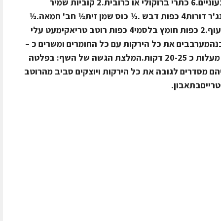
סגול.6 פלפלים מתוקים רצוי קטנים וצבעוניים.6 כתרי ברוקולי או כרובית.2 קוביות שמיר
דורות.2 קוביות שום דורות.2 קוביות ג'נג'ר דורות4 כפות דבש .½ כוס שמן זית½ חב' חמאה.½
כפית פלפל גרוס טרי.1 כף אבקת מרק עוף.2 כפות חומץ בלסמי4 כפות רוטב טריאקימעט עלי
י.אופן ההכנהמערבבים את כל הירקות עם כל החומרים ומשרים כ –
4 שעות. אח"כ צולים בתנור בחום 200 מעלות כ 20-25 דקות.המלצת הגשה של השף: בפלטה
יהם מסדרים לגובה את כל הירקות ויוצקים סביב מהרוטב
טרייםבתאבון.