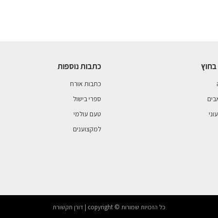
בחוץ
כתבות נוספות
כתבות אורח
בים
ספרי בישול
וני
טעם עולמי
למקצוענים
כל הזכויות שמורות © copyright | דורן תקשורת