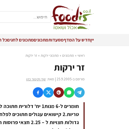
יין
חדש על המדף
מסעדות
מתכונים
מתכונים לחגים
כל ה
ראשי
»
מתכונים
»
מתכוני ירקות
»
זר ירקות
זר ירקות
פורסם ב-25.9.2005 | מאת:
שף ויקטור כהן