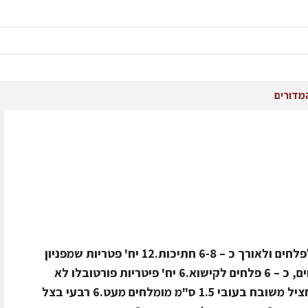
מדורים
חומרים ל-6 מנות1 יח' דלורית חתוכה לפלחים ולאורך כ – 6-8 חתיכות.12 יח' פטריות שמפניון
טריות.2 קישואים עגולים חתוכים לפלחים, כ – 6 פלחים לקישוא.6 יח' פיטריות פורטובלו לא
גדולות חצויות ל – 2.25 חצאי פרוסות חציל משובח בעובי 1.5 ס"מ מומלחים מעט.6 רבעי בצל