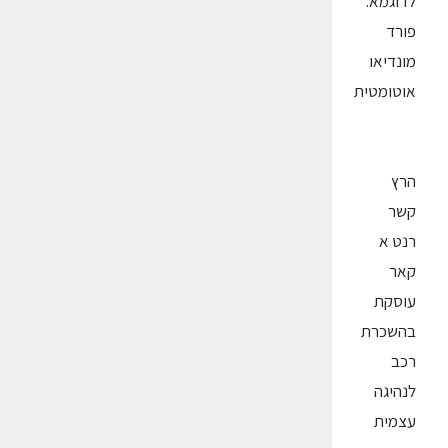
לדוגמא:
פורד
מונדיאו
אוטומטית
הרץ
קשר
רנט א
קאר
עוסקת
בהשכרת
רכב
לנהיגה
עצמית