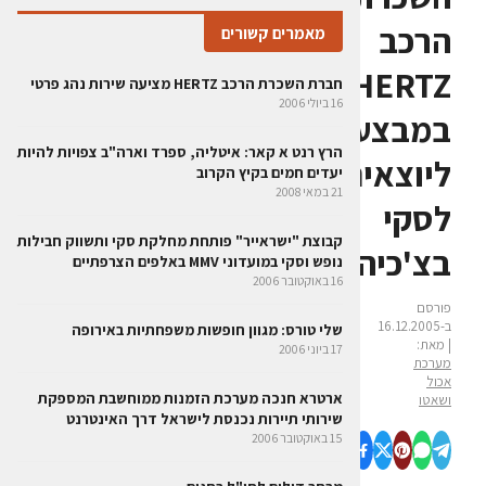
הרכב
מאמרים קשורים
HERTZ
חברת השכרת הרכב HERTZ מציעה שירות נהג פרטי
16 ביולי 2006
במבצע
הרץ רנט א קאר: איטליה, ספרד וארה"ב צפויות להיות
ליוצאים
יעדים חמים בקיץ הקרוב
21 במאי 2008
לסקי
קבוצת "ישראייר" פותחת מחלקת סקי ותשווק חבילות
בצ'כיה
נופש וסקי במועדוני MMV ‏באלפים הצרפתיים
16 באוקטובר 2006
פורסם
ב-16.12.2005
שלי טורס: מגוון חופשות משפחתיות באירופה
| מאת:
17 ביוני 2006
מערכת
אכול
ארטרא חנכה מערכת הזמנות ממוחשבת המספקת
ושאטו
שירותי תיירות נכנסת לישראל דרך האינטרנט
15 באוקטובר 2006