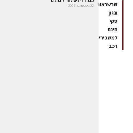
מבחר דילים לחו"ל בחגים
שרשראות
22 בספטמבר 2006
וגגון
סקי
חינם
למשכירים
רכב