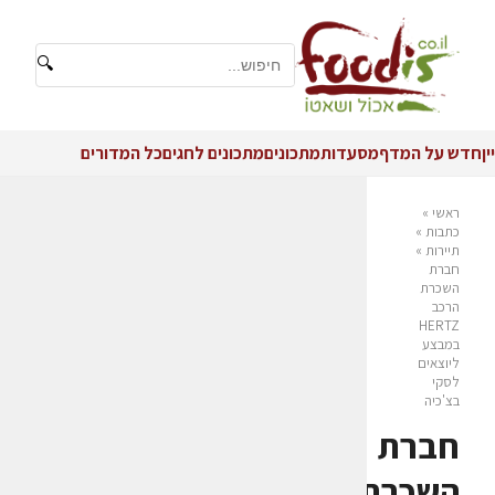
🔍
יין
חדש על המדף
מסעדות
מתכונים
מתכונים לחגים
כל המדורים
ראשי
»
כתבות
»
תיירות
»
חברת
השכרת
הרכב
HERTZ
במבצע
ליוצאים
לסקי
בצ'כיה
חברת
השכרת