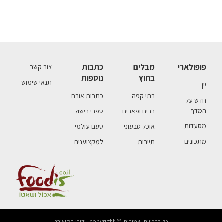
פופולארי
מבלים
כתבות
צור קשר
בחוץ
נוספות
תנאי שימוש
יין
בתי קפה
כתבות אורח
חדש על
המדף
ברים ופאבים
ספרי בישול
מסעדות
אוכל טבעוני
טעם עולמי
מתכונים
תיירות
למקצוענים
כל הזכויות שמורות © copyright | דורן תקשורת