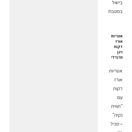
בישול
במטבח:
אטריות
אורז
דקות
ויגן
פרנדלי
אטריות
אורז
דקות
עם
"תווית
נקיה"
– מכיל