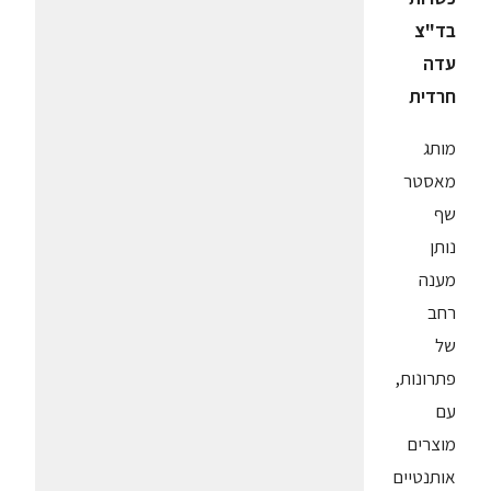
בד"צ
עדה
חרדית
מותג
מאסטר
שף
נותן
מענה
רחב
של
פתרונות,
עם
מוצרים
אותנטיים