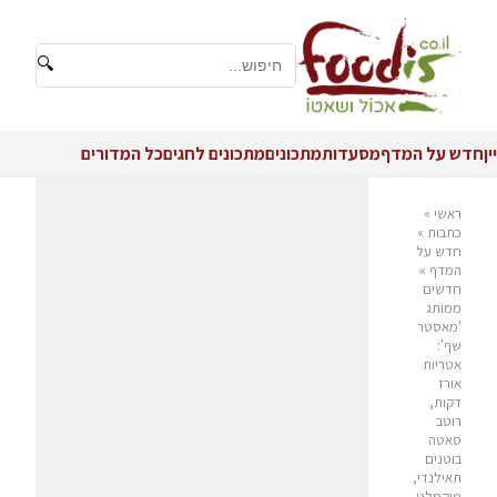
🔍
יין
חדש על המדף
מסעדות
מתכונים
מתכונים לחגים
כל המדורים
ראשי
»
כתבות
»
חדש על
המדף
»
חדשים
ממותג
'מאסטר
שף':
אטריות
אורז
דקות,
רוטב
סאטה
בוטנים
תאילנדי,
מיקסלט