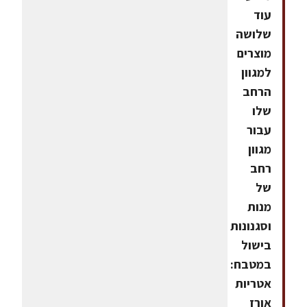
עוד
שלושה
מוצרים
למגוון
הרחב
שלו
עבור
מגוון
רחב
של
מנות
וסגנונות
בישול
במטבח:
אטריות
אורז