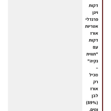
דקות
ויגן
פרנדלי
אטריות
אורז
דקות
עם
"תווית
נקיה"
–
מכיל
רק
אורז
לבן
(89%)
ומים.