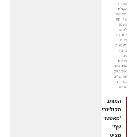
המותג
הקולינרי
'מאסטר
שף' נותן
מענה
למגוון
רחב של
מנות
וסגנונות
בישול
עם
מוצרים
אותנטיים
ואיכותיים
המיוצרים
במזרח
הרחוק
המותג
הקולינרי
'מאסטר
שף'
מציע