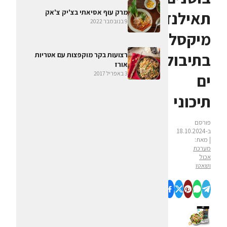
תאילנדי,
מרק עוף אסיאתי בצ'יק צ'אק
9 בנובמבר 2022
מיקסלט
בתיבול
רצועות בקר מוקפצות עם אטריות
אורז
3 באפריל 2017
ים
תיכוני
פורסם
ב-18.10.2024
| מאת:
מערכת
אכול
ושאטו