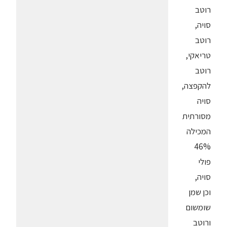
רוטב
סויה,
רוטב
טריאקי,
רוטב
להקפצה,
סויה
מסורתית
המכילה
46%
פולי
סויה,
וכן שמן
שומשום
ורוטב