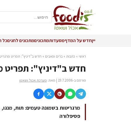
יין
חדש על המדף
מסעדות
מתכונים
מתכונים לחגים
כל ה
ראשי
»
כתבות
»
ברים ופאבים
»
חדש ב"דיניץ": תפריט מרגריטו
חדש ב"דיניץ": תפריט מ
פורסם ב-19.7.2006 | מאת:
מערכת אכול ושאטו
מרגריטות בשמונה טעמים: תות, מנגו, א
פסיפלורה