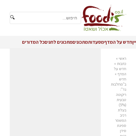
🔍
יין
חדש על המדף
מסעדות
מתכונים
מתכונים לחגים
כל המדורים
ראשי
»
כתבות
»
חדש על
המדף
»
חדש
ב"מחלבות
גד":
ריקוטה
טבעית
(5%)
בעלת
רכיב
המשפר
ספיגת
סידן
בגוף