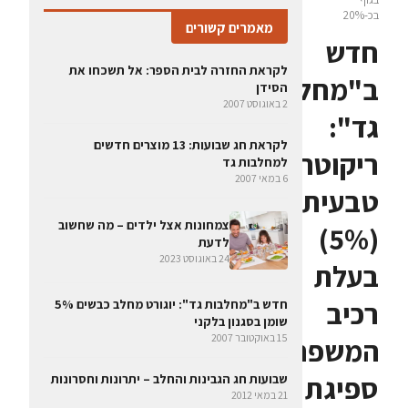
בכ-20%
מאמרים קשורים
חדש
לקראת החזרה לבית הספר: אל תשכחו את
ב"מחלבות
הסידן
2 באוגוסט 2007
גד":
לקראת חג שבועות: 13 מוצרים חדשים
ריקוטה
למחלבות גד
6 במאי 2007
טבעית
צמחונות אצל ילדים – מה שחשוב
(5%)
לדעת
24 באוגוסט 2023
בעלת
רכיב
חדש ב"מחלבות גד": יוגורט מחלב כבשים 5%
שומן בסגנון בלקני
15 באוקטובר 2007
המשפר
ספיגת
שבועות חג הגבינות והחלב – יתרונות וחסרונות
21 במאי 2012