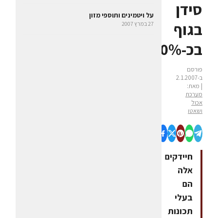
סידן
על ויטמינים ותוספי מזון
בגוף
27 במרץ 2007
בכ-20%
פורסם
ב-2.1.2007
| מאת:
מערכת
אכול
ושאטו
חיידקים
אלה
הם
בעלי
תכונות