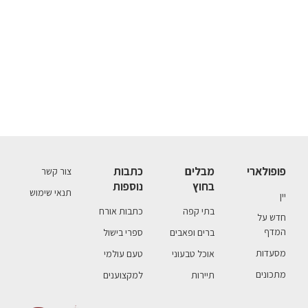
פופולארי
מבלים
כתבות
צור קשר
בחוץ
נוספות
תנאי שימוש
יין
בתי קפה
כתבות אורח
חדש על
המדף
ברים ופאבים
ספרי בישול
מסעדות
אוכל טבעוני
טעם עולמי
מתכונים
תיירות
למקצוענים