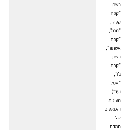
רשת
"קפה
קפה",
"נונה",
"קפה
אשתור",
רשת
"קפה
ג'ו",
"אמלי"
ועוד).
העוגות
והמאפים
של
חמדה