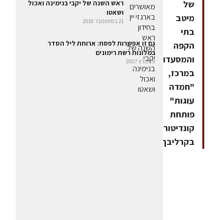
של
ראש השנה של יקבי בנימינה ואכול
ושאטו
מיטב
21 בספטמבר 2010
בתי
גם זו אפשרות לפסח: ארוחת ליל הסדר
הקפה
במלונות רשת רימונים
והמסעדות
9 במרץ 2007
במרכז,
"חמדה
עוגות"
פותחת
קונדיטוריה
בקרליבך