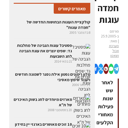
חמדה
מאמרים קשורים
עוגות
קולקציית העוגות הבחושות החדשה של
"חמדה עוגות"
פורסם
8 בדצמבר 2005
ב-25.9.2005
| מאת:
פסטיבל עוגות הגבינה של מחלבות
מערכת
אכול
גד: שפים יוצרים את עוגת הגבינה
ושאטו
לחג השבועות
21 במאי 2014
מלון רימונים נפטון אילת נסגר לשמונה חודשים
ויעבור שיפוץ מאסיבי
לאחר
2 בינואר 2006
שש
שנות
מארזים מיוחדים לחג בשוק האיכרים
של ת"א
פעילות
20 בספטמבר 2008
מאחורי
הקלעים
10 זוכים מאושרים בארגזי יין בחידון