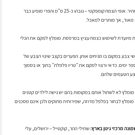
הפלפלת מסדרת טרז'ור מצטיינת בקצב צמיחה מהיר. אופי הצמח קומפקטי – גובהו כ-25 ס"מ והפרי מופיע כבר
מאוד, אך מותרים למאכל.
 מיועדת לשימוש כצמח עציץ במרפסת. מומלץ למקם את הכלי
שי צבע במקום בו מניחים אותן. הפערים בקצב שינוי הצבע של
פר ימים. כדאי ורצוי למקם את "טריו פלפלת" בתוך או בסמוך
יצע הטעמים שלהם.
מומלץ לא לשתול אותם במקומות בהם יש גישה לילדים קטנים
מומלץ לבחור בפלפל מדוזה, שפירותיה מתוקים ולכן אינם מסכנים
ונה מרכזי גינון בארץ:
שתילי ההר, קוקטייל – ירושלים, עלי