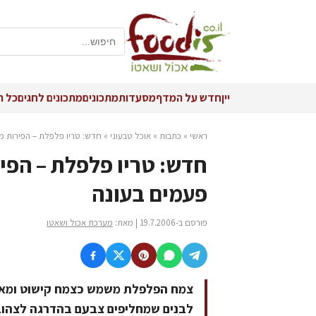
יין
חדש על המדף
מסעדות
מתכונים
מתכונים לחגים
כל ה
ראשי
»
כתבות
»
אוכל טבעוני
»
חדש: טריו פלפלת – הפירות מ
חדש: טריו פלפלת – הפי
פעמים בעונה
פורסם ב-19.7.2006 | מאת:
מערכת אכול ושאטו
צמח הפלפלת משמש כצמח קישוט ומאכל.
לבנים שמחליפים צבעם בהדרגה לצהוב, 