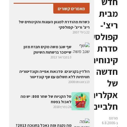
חדש
מאמרים קשורים
מבית
ריצ'-
כשרות מהודרת למגוון העוגות והקינוחים של
ריצ' וריצ'-קפולסקי
22 ביולי 2007
קפולסקי:
סדרת
שף שגב משה מקים חברת מזון
שיימכר ברשתות השיווק
קינוחים
3 בפברואר 2013
חדשה
רולדין בקניונים: סדנאות אפייה וקונדיטוריה
חוויתיות ללא תשלום עם שף קונדיטור
של
13 באוגוסט 2008
אקלרים
סל הקניות של שחר 808: יש מה
לאכול בפסח
חלביים
26 במרץ 2018
פורסם
ב-6.8.2006
מה נקנה ומה נאכל בחנוכה 2013?