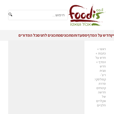
🔍
יין
חדש על המדף
מסעדות
מתכונים
מתכונים לחגים
כל המדורים
ראשי
»
כתבות
»
חדש על
המדף
»
חדש
מבית
ריצ'-
קפולסקי:
סדרת
קינוחים
חדשה
של
אקלרים
חלביים