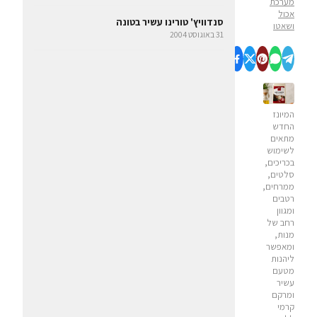
מערכת
אכול
סנדוויץ' טורינו עשיר בטונה
ושאטו
31 באוגוסט 2004
המיונז
החדש
מתאים
לשימוש
בכריכים,
סלטים,
ממרחים,
רטבים
ומגוון
רחב של
מנות,
ומאפשר
ליהנות
מטעם
עשיר
ומרקם
קרמי