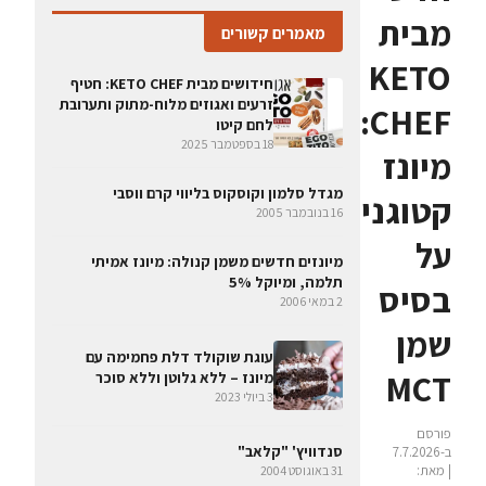
מבית
מאמרים קשורים
KETO
חידושים מבית KETO CHEF: חטיף
זרעים ואגוזים מלוח-מתוק ותערובת
CHEF:
לחם קיטו
18 בספטמבר 2025
מיונז
מגדל סלמון וקוסקוס בליווי קרם ווסבי
קטוגני
16 בנובמבר 2005
על
מיונזים חדשים משמן קנולה: מיונז אמיתי
תלמה, ומיוקל 5%
בסיס
2 במאי 2006
שמן
עוגת שוקולד דלת פחמימה עם
MCT
מיונז – ללא גלוטן וללא סוכר
3 ביולי 2023
פורסם
סנדוויץ' "קלאב"
ב-7.7.2026
| מאת:
31 באוגוסט 2004