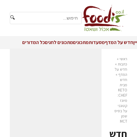
🔍
יין
חדש על המדף
מסעדות
מתכונים
מתכונים לחגים
כל המדורים
ראשי
»
כתבות
»
חדש על
המדף
»
חדש
מבית
KETO
CHEF:
מיונז
קטוגני
על בסיס
שמן
MCT
חדש