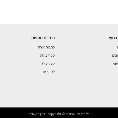
בחוץ
כתבות נוספות
כתבות אורח
בים
ספרי בישול
וני
טעם עולמי
למקצוענים
כל הזכויות שמורות © copyright | דורן תקשורת