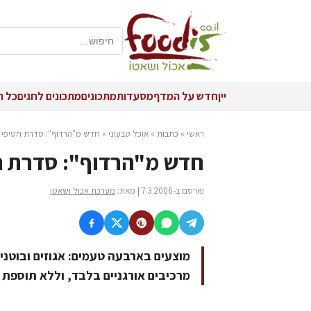
יין
חדש על המדף
מסעדות
מתכונים
מתכונים לחגים
כל ה
ראשי
»
כתבות
»
אוכל טבעוני
»
חדש מ"הרדוף": סדרת חטיפי בר
חדש מ"הרדוף": סדרת חט
פורסם ב-7.3.2006 | מאת:
מערכת אכול ושאטו
מוצעים בארבעה טעמים: אגוזים ובוטנים,
מרכיבים אורגניים בלבד, וללא תוספת 