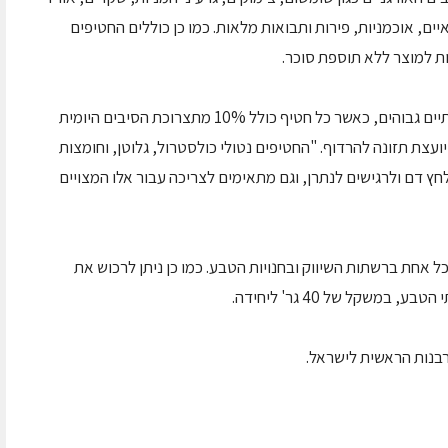
איים, אוכמניות, פירות ותבואות מלאות. כמו כן כוללים החטיפים
ות למוצר ללא תוספת סוכר.
"חטיפי הבריאות החדשים הינם בעלי ערכים תזונתיים גבוהים, כאשר כל חטיף כולל 10% מתצרוכת הסיבים היומית
ועצת תזונה להרדוף. "החטיפים נטולי כולסטרול, גלוטן, וחומצות
ץ דם ולרגישים לנתרן, וגם מתאימים לצריכה עבור אלו המצויים
 מוצעים במארז של 6 יחידות של 25 גר' כל אחת ברשתות השיווק ובחנויות הטבע. כמו כן ניתן לרכוש את
במשקל של 40 גר' ליחידה.
בנות הראשית לישראל.