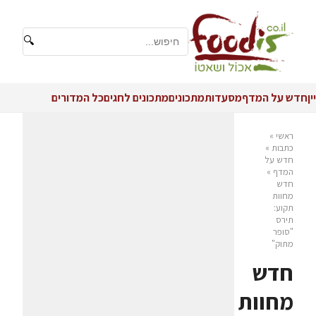
🔍
יין
חדש על המדף
מסעדות
מתכונים
מתכונים לחגים
כל המדורים
ראשי
»
כתבות
»
חדש על
המדף
»
חדש
מחוות
תקוע:
תירס
"סופר
מתוק"
חדש
מחוות