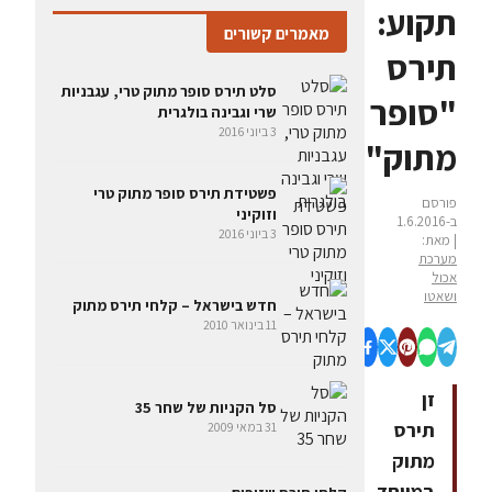
תקוע:
מאמרים קשורים
תירס
סלט תירס סופר מתוק טרי, עגבניות
"סופר
שרי וגבינה בולגרית
3 ביוני 2016
מתוק"
פשטידת תירס סופר מתוק טרי
פורסם
וזוקיני
ב-1.6.2016
3 ביוני 2016
| מאת:
מערכת
אכול
ושאטו
חדש בישראל – קלחי תירס מתוק
11 בינואר 2010
זן
סל הקניות של שחר 35
תירס
31 במאי 2009
מתוק
במיוחד,