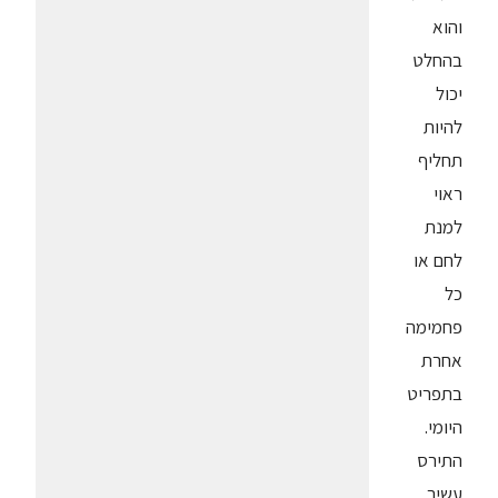
והוא
בהחלט
יכול
להיות
תחליף
ראוי
למנת
לחם או
כל
פחמימה
אחרת
בתפריט
היומי.
התירס
עשיר