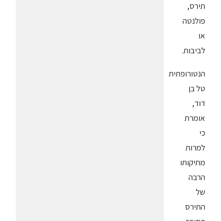
תירס,
פולנטה
או
לביבות.
הנטורופתית
טל בן
דוד,
אומרת
כי
למרות
מתיקותו
הרבה
של
התירס