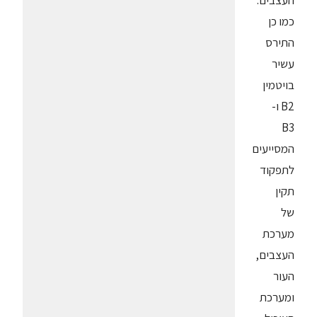
העצבים.
כמו כן
התירס
עשיר
בויטמין
B2 ו-
B3
המסייעים
לתפקוד
תקין
של
מערכת
העצבים,
העור
ומערכת