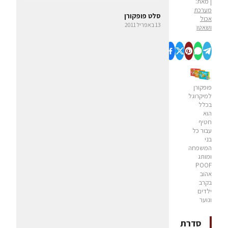
| מאת:
מערכת
סלט פופקורן
אכול
13 באפריל 2011
ושאטו
פופקורן
למיקרוגל
בכלל
הוא
חטיף
עבור כל
בני
המשפחה
ומותג
POOF
אהוב
בקרב
ילדים
ונוער
סדרת