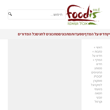
🔍
יין
חדש על המדף
מסעדות
מתכונים
מתכונים לחגים
כל המדורים
ראשי
»
כתבות
»
חדש על
המדף
»
חדש
ממותג
החטיפים
POOF:
פופקורן
למיקרוגל
בטעמי
חמאה
טבעי
וקרמל