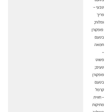
טבעי –
פריך
ומלוח;
פופקורן
בטעם
חמאה
–
פשוט
טעים;
פופקורן
בטעם
קרמל
– חווית
מתיקות
בשילוב