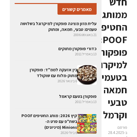
חדש
מאמרים קשורים
ממותג
החטיפים
עלית מזון מציגה פופקורן למיקרוגל בשלושה
טעמים: טבעי, חמאה, ומתוק
21 באוגוסט 2006
POOF:
פופקורן
כדורי פופקורן מתוקים
13 באפריל 2011
למיקרוגל
בין אזעקה לממ"ד: פופקורן
בטעמי
מתוק-מלוח עם שוקולד
6 בינואר 2026
חמאה
פופקורן בטעם קראמל
טבעי
13 באפריל 2011
וקרמל
קיץ 2026: מותג החטיפים POOF
בשת"פ עם סרט ה-
Minions (מיניונים)
פורסם
ב-28.4.2025
6 ביולי 2026