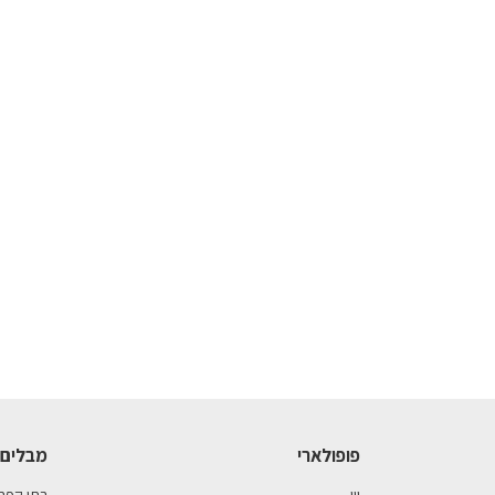
פופולארי
מבלים 
יין
בתי קפה