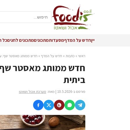
יין
חדש על המדף
מסעדות
מתכונים
מתכונים לחגים
כל ה
ראשי
»
כתבות
»
חדש על המדף
»
חדש ממותג מאסטר שף: עלי
חדש ממותג מאסטר שף: 
ביתית
פורסם ב-10.5.2026 | מאת:
מערכת אכול ושאטו