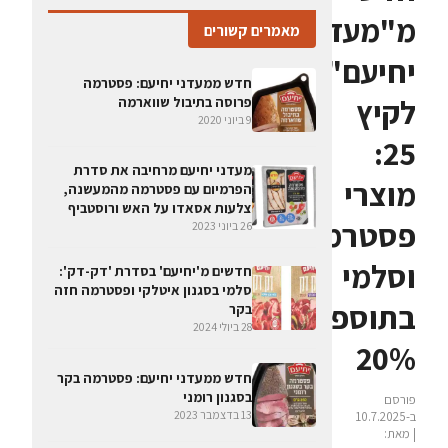
מ"מעדני
מאמרים קשורים
יחיעם"
חדש ממעדני יחיעם: פסטרמה
לקיץ
פרוסה בתיבול שווארמה
9 ביוני 2020
25:
מעדני יחיעם מרחיבה את סדרת
מוצרי
הפרמיום עם פסטרמה מהמעשנה,
צלעות אסאדו על האש ורוסטביף
פסטרמה
26 ביוני 2023
וסלמי
חדשים מ'יחיעם' בסדרת 'דק-דק':
סלמי בסגנון איטלקי ופסטרמה חזה
בתוספת
בקר
28 ביולי 2024
20%
חדש ממעדני יחיעם: פסטרמה בקר
בסגנון רומני
פורסם
13 בדצמבר 2023
ב-10.7.2025
| מאת: