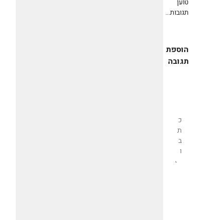
טוען
תגובות...
הוספת
תגובה
שליחת
תגובה