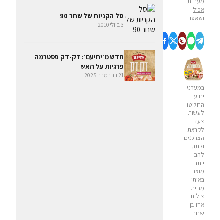
מערכת
אכול
סל הקניות של שחר 90
ושאטו
3 ביולי 2010
חדש מ'יחיעם': דק-דק פסטרמה
פרגיות על האש
21 בנובמבר 2025
במעדני
יחיעם
החליטו
לעשות
צעד
לקראת
הצרכנים
ולתת
להם
יותר
מוצר
באותו
מחיר.
צילום
ארז בן
שחר