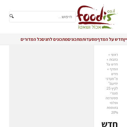
🔍
יין
חדש על המדף
מסעדות
מתכונים
מתכונים לחגים
כל המדורים
ראשי
»
כתבות
»
חדש על
המדף
»
חדש
מ"מעדני
יחיעם"
לקיץ 25:
מוצרי
פסטרמה
וסלמי
בתוספת
20%
חדש