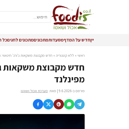
יין
חדש על המדף
מסעדות
מתכונים
מתכונים לחגים
כל ה
ראשי
»
ללא קטגוריה
»
חדש מקבוצת משקאות ג'ורג' חינאווי: וודקה FIN LAP 
מפינלנד
פורסם ב-9.6.2026 | מאת:
מערכת אכול ושאטו