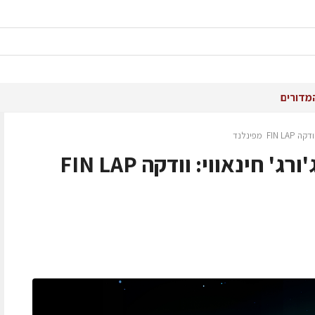
מדורים
מפינלנד
חדש מקבוצת משקאות ג'ורג' חינאווי: וודקה FIN LAP