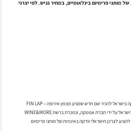
ל מותגי פרימיום בינלאומיים, במחיר נגיש. לפי יצרני
קבוצת משקאות ג'ורג' חינאווי מציעה לחובבי וודקה בישראל להכיר שם חדש שמגיע מצפון אירופה – FIN LAP
Arctic Vodka, וודקה פינית שמיובאת ומשווקת בישראל על ידי חברת אנוטקה, ונמכרת ברשת WINE&MORE
הציע לצרכן הישראלי וודקה באיכויות של מותגי פרימיום