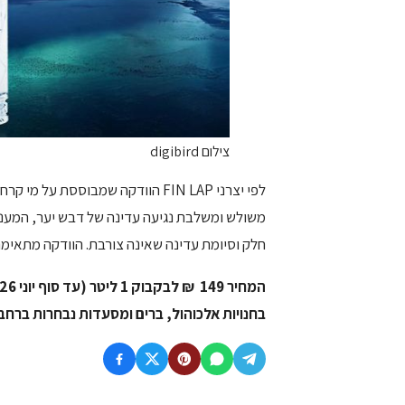
צילום digibird
לפי יצרני FIN LAP הוודקה שמבוססת
חלק וסיומת עדינה שאינה צורבת. הוודקה מתאימה
המחיר 149 ₪ לבקבוק 1 ליטר (עד סוף יוני 2026 ב-129 ₪). להשיג
בחנויות אלכוהול, ברים ומסעדות נבחרות ברחב