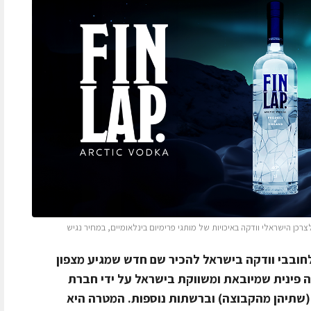
צרכן הישראלי וודקה באיכויות של מותגי פרימיום בינלאומיים, במחיר נגיש
לחובבי וודקה בישראל להכיר שם חדש שמגיע מצפון
FIN LAP Arctic Vodka, וודקה פינית שמיובאת ומשווקת בישראל על ידי חברת
נוטקה, ונמכרת ברשת WINE&MORE (שתיהן מהקבוצה) וברשתות נוספות. המטרה היא