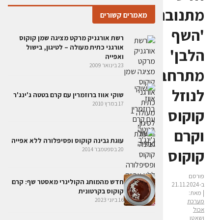
מתנובה:
מאמרים קשורים
'השף
רשת אורגניק מרקט מציגה שמן קוקוס
אורגני כתית מעולה – לטיגון, בישול
הלבן'
ואפייה
23 בינואר 2009
מתרחב
לנוזל
שוקי אווז ברוזמרין עם קרם בטטה ג'ינג'ר
17 במרץ 2010
קוקוס
וקרם
עוגת גבינה קוקוס ופסיפלורה ללא אפייה
קוקוס
20 בספטמבר 2014
פורסם
חדש מהמותג הקולינרי מאסטר שף: קרם
ב-21.11.2024
קוקוס בקרטונית
| מאת:
16 ביוני 2023
מערכת
אכול
ושאטו