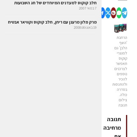
חלב קוקוס למעדנים המיוחדים של חג השבועות
7 במאי 2007
מרק מלון מרענן עם ריחן, חלב קוקוס וקוויאר אבטיח
19 באוגוסט 2008
הרחבת
'השף
הלבן' גם
למוצרי
קוקוס
תאפשר
לצרכנים
נוספים
להכיר
ולהתנסות
בסדרה
כולה.
צילום
תנובה
תנובה
מרחיבה
את