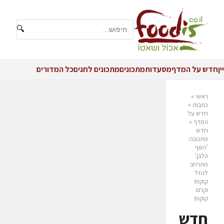
🔍
יין
חדש על המדף
מסעדות
מתכונים
מתכונים לחגים
כל המדורים
ראשי
»
כתבות
»
חדש על
המדף
»
חדש
מתנובה:
'השף
הלבן'
מתרחב
לנוזל
קוקוס
וקרם
קוקוס
חדש