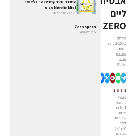
אבטיח
הסודה והמיקסרים הבינלאומי
Nørdic Mist מגיע
ליים
20 בדצמבר 2022
ZERO
Zero spero
5 ביולי 2008
פורסם
ב-27.5.2026
| מאת:
מערכת
אכול
ושאטו
מוצרי
Nørdic
Mist הם
פיתוח
שהותאם
לחך
הישראלי
עם גיזוז