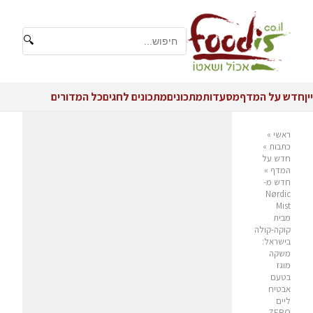
🔍
יין
חדש על המדף
מסעדות
מתכונים
מתכונים לחגים
כל המדורים
ראשי
»
כתבות
»
חדש על
המדף
»
חדש מ-
Nørdic
Mist
מבית
קוקה-קולה
בישראל:
משקה
מוגז
בטעם
אבטיח
ליים
ZERO