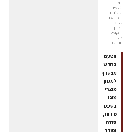
חזק
וטעמים
מרעננים
המבוקשים
על ידי
הצרכן
המקומי.
צילום
רונן מנגן
הטעם
החדש
מצטרף
למגוון
מוצרי
מוגז
בטעמי
פירות,
סודה
וסודה