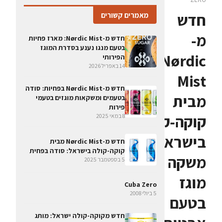
חדש
מאמרים קשורים
מ-
חדש מ-Nørdic Mist: מארז פחיות
בטעם מנגו נענע בסדרת המוגז
Nørdic
הפירותי
14 באפריל 2026
Mist
חדש מ-Nørdic Mist בפחיות: סודה
מבית
בטעמים ומשקאות מוגזים בטעמי
פירות
קוקה-קולה
8 במאי 2025
בישראל:
חדש מ-Nørdic Mist מבית
קוקה-קולה בישראל: סודה בפחית
משקה
5 בספטמבר 2025
מוגז
Cuba Zero
5 ביולי 2008
בטעם
חדש מקוקה-קולה ישראל: מותג