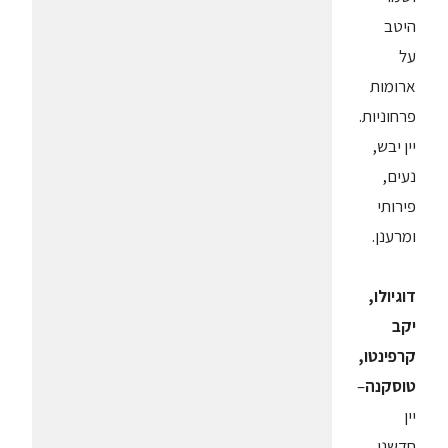
היטב
על
ארומות
פרחוניות.
יין יבש,
נעים,
פירותי
ומרענן.
דוגיולו,
יקב
קרפינטו,
טוסקנה
–
יין
חדשני