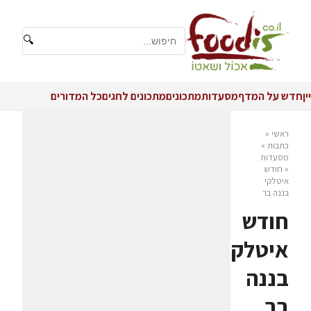
🔍
יין
חדש על המדף
מסעדות
מתכונים
מתכונים לחגים
כל המדורים
ראשי
»
כתבות
»
מסעדות
»
חודש
איטלקי
בננה בר
חודש
איטלקי
בננה
בר