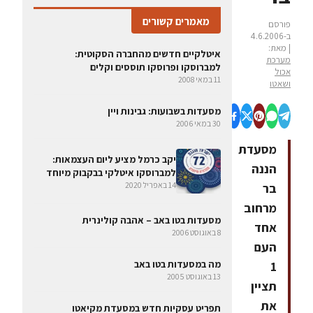
מאמרים קשורים
פורסם
ב-4.6.2006
| מאת:
איטלקיים חדשים מהחברה הסקוטית:
מערכת
למברוסקו ופרוסקו תוססים וקלים
אכול
11 במאי 2008
ושאטו
מסעדות בשבועות: גבינות ויין
30 במאי 2006
מסעדת
יקב כרמל מציע ליום העצמאות:
הננה
למברוסקו איטלקי בבקבוק מיוחד
14 באפריל 2020
בר
מרחוב
מסעדות בטו באב – אהבה קולינרית
אחד
8 באוגוסט 2006
העם
מה במסעדות בטו באב
1
13 באוגוסט 2005
תציין
את
תפריט עסקיות חדש במסעדת מקיאטו