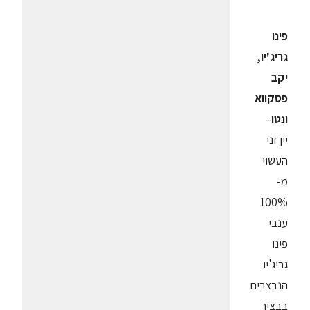
פינו
גריג'יו,
יקב
פסקווא
ונטו
–
יין זני
העשוי
מ-
100%
ענבי
פינו
גריג'יו
הנבצרים
בבציר