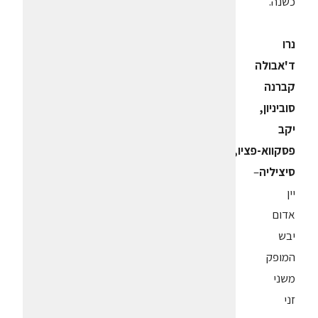
כשנה.
נרו
ד'אבולה
קברנה
סוביניון,
יקב
פסקווא-פציו,
סיציליה
–
יין
אדום
יבש
המופק
משני
זני