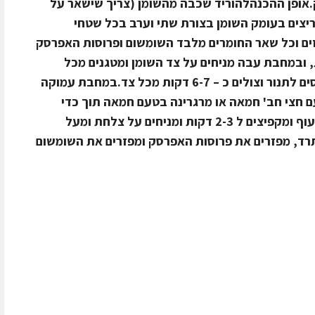
ס דק.אופן ההכנהלהוריד שכבה מהשומן (צריך שישאר על
יצים בעומק השומן בצורת שתי וערב בכל שטחי
 שעות במיץ תפוזים וכל שאר החומרים מלבד השומשום ופרוסות האפרסק
לחמם תנור ב – 200 מעלות, ובמחבת עבה מניחים על צד השומן ומטגנים מכל
הצדדים עד להשחמה, לאחר מכן מכניסים לתנור וצולים כ – 6-7 דקות מכל צד.במחבת עמוקה
עם חצי חב' חמאה או מרגרינה בטעם חמאה תוך כדי
מוסיפים 2 קוביות שום וכף אבקת מרק עוף ומקפיצים ל 2-3 דקות ומניחים על צלחת ומעל
תרד, מפזרים את פרוסות האפרסק ומפזרים את השומשום