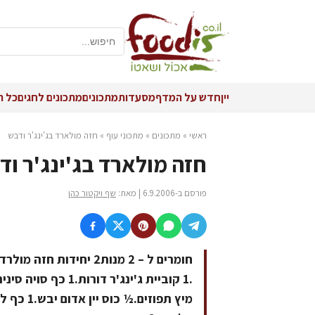
יין
חדש על המדף
מסעדות
מתכונים
מתכונים לחגים
כל ה
ראשי
»
מתכונים
»
מתכוני עוף
»
חזה מולארד בג'ינג'ר ודבש
חזה מולארד בג'ינג'ר וד
פורסם ב-6.9.2006 | מאת:
שף ויקטור כהן