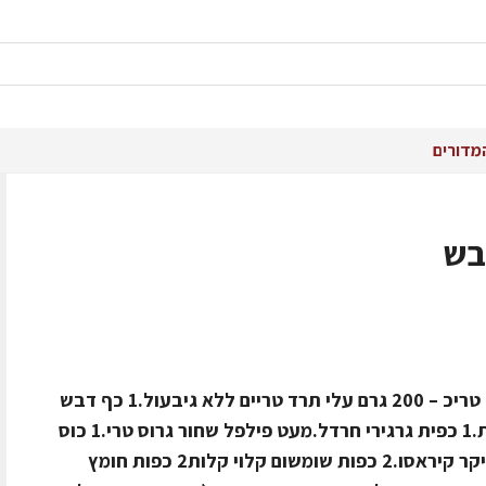
מדורים
בש
חומרים ל – 2 מנות2 יחידות חזה מולרד טריכ – 200 גרם עלי תרד טריים ללא גיבעול.1 כף דבש
.1 קוביית ג'ינג'ר דורות.1 כף סויה סינית.1 כפית גרגירי חרדל.מעט פילפל שחור גרוס טרי.1 כוס
מיץ תפוזים.½ כוס יין אדום יבש.1 כף ליקר קיראסו.2 כפות שומשום קלוי קלות2 כפות חומץ