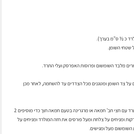
רד כ ½ ס"מ בערך).
 שטחי השומן.
ת עבה מניחים על צד השומן ומטגנים מכל הצדדים עד להשחמה, לאחר מכן
במחבת עמוקה כמו ווק ובחום גבוה מניחים את התרד עם חצי חב' חמאה או מרגרינה בטעם חמאה תוך כדי מוסיפים 2
ביות שום וכף אבקת מרק עוף ומקפיצים ל 2-3 דקות ומניחים על צלחת ומעל פורסים את חזה המולרד ומניחים על
השומשום מעל ומגישים.