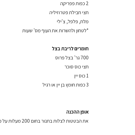
2 כפות פפריקה
חצי חבילת פטרוזיליה
מלח, פלפל, צ'ילי
*לטחון ולהשרות את העוף מס' שעות
חומרים לריבת בצל
700 גר' בצל פרוס
חצי כוס סוכר
1 כוס יין
3 כפות חומץ בן יין או רגיל
אופן ההכנה
את הבטטות לצלות בתנור בחום 200 מעלות על מלח גס, עד שהבטטות מתרככות (בודקים ע"י הכנסת סכין/מזלג).