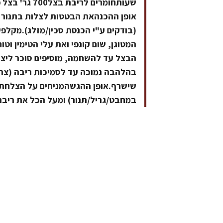
(בודקים ע"י הכנסת סכין/מזלג).מקלפי
המטוגן, שום קונפי ואת עלי הטימין ו
הבצל עד להשחמה, מוסיפים סוכר ליצירת
שישרף.אופן ההגשהמניחים על הצלחת 
במחבט/גריל/תנור) ומעל הכל את ריבת הב