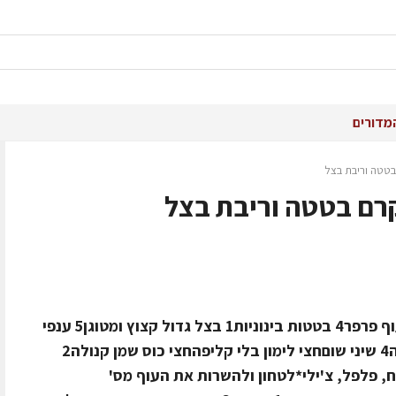
מדורים
בטטה וריבת בצל
קרם בטטה וריבת בצל
לכמה מנות/סועדים: 4 חומרים 2 חזה עוף פרפר4 בטטות בינוניות1 בצל גדול קצוץ ומטוגן5 ענפי
טימין12 שיני שום קונפיחומרים למרינדה4 שיני שוםחצי לימון בלי קליפהחצי כוס שמן קנולה2
, פלפל, צ'ילי*לטחון ולהשרות את העוף מס'