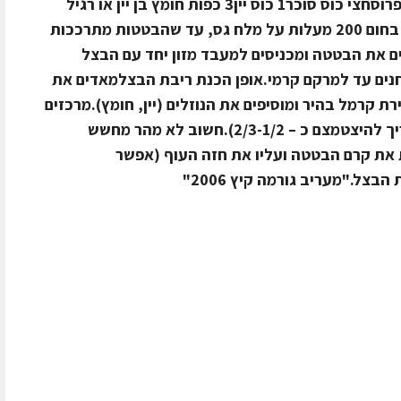
שעותחומרים לריבת בצל700 גר' בצל פרוסחצי כוס סוכר1 כוס יין3 כפות חומץ בן יין או רגיל
אופן ההכנהאת הבטטות לצלות בתנור בחום 200 מעלות על מלח גס, עד שהבטטות מתרככות
ם את הבטטה ומכניסים למעבד מזון יחד עם הבצל
טוחנים עד למרקם קרמי.אופן הכנת ריבת הבצלמאדים את
 קרמל בהיר ומוסיפים את הנוזלים (יין, חומץ).מרכזים
בהלהבה נמוכה עד לסמיכות ריבה (צריך להיצטמצם כ – 2/3-1/2).חשוב לא מהר מחשש
את קרם הבטטה ועליו את חזה העוף (אפשר
צל."מעריב גורמה קיץ 2006"