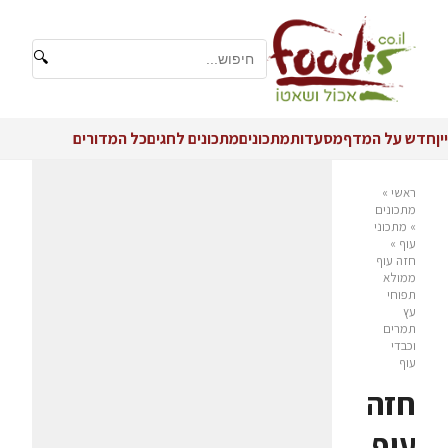
🔍
יין
חדש על המדף
מסעדות
מתכונים
מתכונים לחגים
כל המדורים
ראשי
»
מתכונים
»
מתכוני
עוף
»
חזה עוף
ממולא
תפוחי
עץ
תמרים
וכבדי
עוף
חזה
עוף