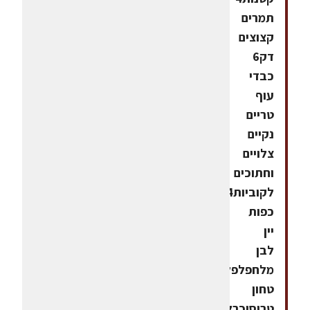
תמרים
קצוצים
דק6
כבדי
עוף
טריים
נקיים
צלויים
וחתוכים
לקוביות4
כפות
יין
לבן
מלחפלפל
טחון
טריסוכרלטיגון60