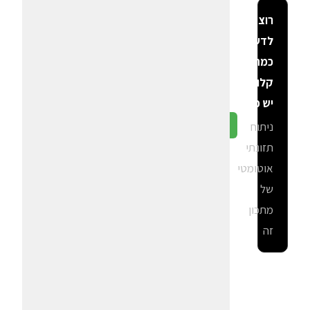
רוצה
לדעת
כמה
קלוריות
יש פה?
ניתוח
גלה ב-CalGal
תזונתי
אוטומטי
של
מתכון
זה