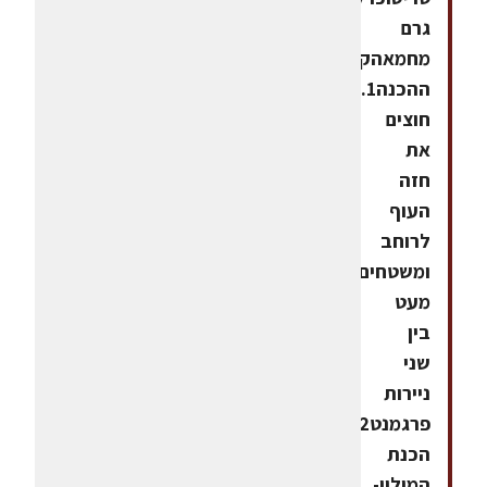
גרם
מחמאהקמחאופן
ההכנה1.
חוצים
את
חזה
העוף
לרוחב
ומשטחים
מעט
בין
שני
ניירות
פרגמנט2.
הכנת
המילוי-