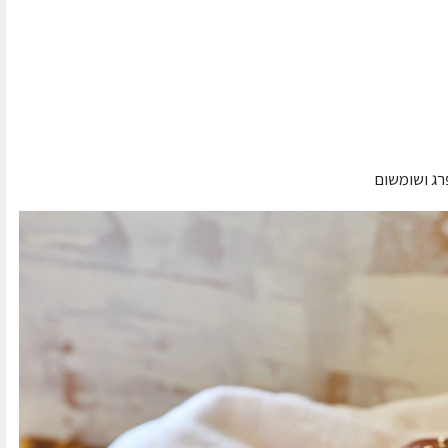
רג ושומשום