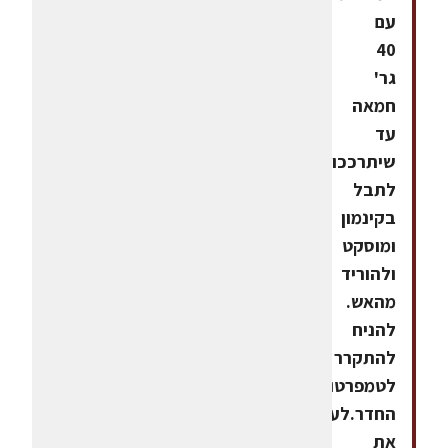
עם
40
גר'
חמאה
עד
שיתרככו
לתבל
בקינמון
ומוסקט
ולהוריד
מהאש.
להניח
להתקרר
לטמפרטורת
החדר.לערבב
את