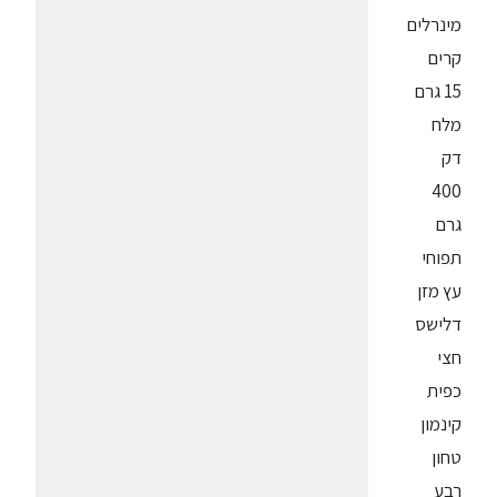
מינרלים
קרים
15 גרם
מלח
דק
400
גרם
תפוחי
עץ מזן
דלישס
חצי
כפית
קינמון
טחון
רבע