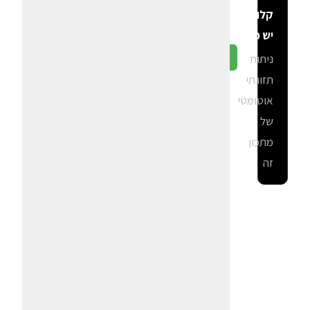
קלוריות
יש פה?
ניתוח
גלה ב-CalGal
תזונתי
אוטומטי
של
מתכון
זה