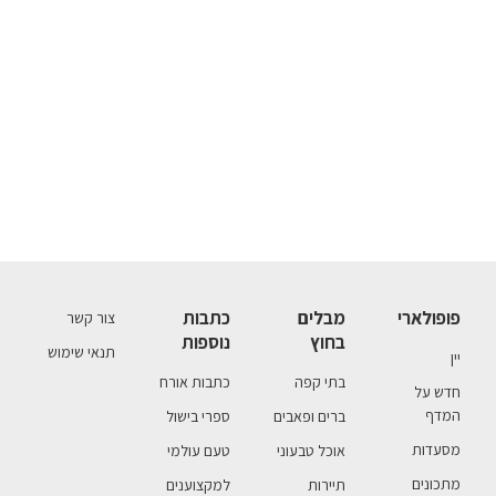
פופולארי
מבלים
כתבות
צור קשר
בחוץ
נוספות
תנאי שימוש
יין
בתי קפה
כתבות אורח
חדש על
המדף
ברים ופאבים
ספרי בישול
מסעדות
אוכל טבעוני
טעם עולמי
מתכונים
תיירות
למקצוענים