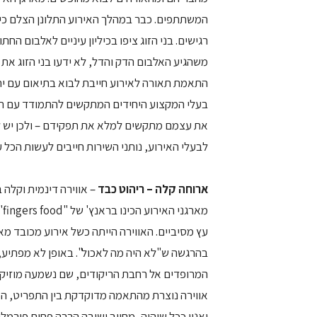
המשתתפים. כבר במהלך האירוע התלונן הצלם כי 
רגישים. בני הזוג ציפו בכיליון עיניים לאלבום ה
משהגיע האלבום הדק והדל, לא ידעו בני הזוג את
התאמת תאורה לאירוע חייבת לבוא בתיאום עם י
בעלי המקצוע היחידים המתקשים להתמודד עם תאו
את עצמם מתקשים למלא את תפקידם – ולכן יש לה
לבעלי האירוע, נותני השירות חייבים לעשות הכל 
ארוחה קלה – ריהוט כבד
– אווירה דינמית וקלה 
מא
עץ מסיביים. האווירה הייתה כשל אירוע מכובד מ
בהרגשה ש"לא היה מה לאכול". באופן לא מפתיע
המרופדים אל רחבת הריקודים, שם נשמעה מוזיקה
אווירה נוצרת מהתאמה מדוקדקת בין התפריט, המו
ואנין ככל שיהיה, מחייב ישיבה הרבה פחות פורמלית