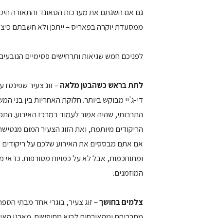
גם אם השגתם את מערכות הסאונד והתאורה היקרות
ממסעדת יוקרה בפאריס – ייתכן ולא חשבתם כיצד 
לפניכם חמש שגיאות ותרחישים פסימיים הנובעים
לתת בראש כשהבטן מלאה
– זוג צעיר שפינטז 
די-ג'יי מבוקש ביותר. חלוקת האחריות בין בני ה
התרבותי, שהיה אמור לעמוד במרכז האירוע. התפ
הריקודים מיותמת, ואת הזוג הצעיר המום מנטישת
אם אתם מבססים את האירוע שלכם על ריקודים ס
ומתוחכמות, אבל לא על כמויות מטורפות. כדאי 
המוזמנים.
צלמים בחושך
– זוג צעיר, בוגרי אחד מבתי הספר
מחבריהם ומהאורחים לבוא מחופשים. מארגן האיר