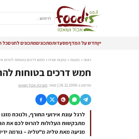
יין
חדש על המדף
מסעדות
מתכונים
מתכונים לחגים
כל ה
ראשי
»
כתבות
»
כתבות אורח
»
חמש דרכים בטוחות להרוס איר
חמש דרכים בטוחות להרו
פורסם ב-26.12.2006 | מאת:
מערכת אכול ושאטו
לרגל עונת אירועי החורף, ולנוכח מזג
מתבקשות העלולות להרוס לכם את החג
מניעה מאת טליה מ"טליה – גורמה יד