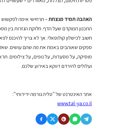
פטריות חימום, הצללות, מאווררים – שעשויים לה
האהבה תמיד מנצחת
– תרחישי אימה לפקשוש ה
התכנון המוקדם שעל הדף. חלוקת הגזרות בין מספ
חשוב לכישלון קולוסאלי. אך לא צריך להיכנס לפאנ
ספקים שאוהבים באמת את מה שהם עושים. שאלו 
מוסיקה, על מסעדות, על נופים, על צילומים. תראו
ועלולים להירדם דווקא באירוע שלכם.
אתר האינטרנט של "טליה גורמה ידידותי":
www.tal-ya.co.il