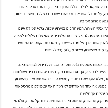
הוא מתקשה לצלם בגלל חסרון בתאורה, וחוסר בסרטי צילום
חתונה, על מנת לראות את חבריהם השחקנים בשלל תחפושות ופוזות.
 נפשם מרוב אכזבה.
תר אנשי השירות המשתתפים באירוע שכזה. צלמי סטילס אינם
רה עמומה. גם צלמי וידאו ומלצרים עמוסי מנות עלולים למצוא
כין אותם לכך על מנת שיישרו קו. משנבחר הקונספט המתאים
על מנת שהאירוע יצליח מעל ומעבר לציפיות.
בבר מצווה פוספסה בגלל חוסר מחשבה על ריהוט נכון ומותאם.
רגני האירוע הכינו בראנץ' של "fingers food" טעים להפליא, אך חגגו אותו במקום עם כיסאות כבדים ושולחנות
אד, שלא הוקדשה בו מספיק מחשבה. רוב האורחים יצאו מהאירוע
, כמעט אף אחד מהאורחים לא הטריח את עצמו לקום מהכיסאות
 עליזה אך תלושה.
זיקה, התאורה, הריהוט ואופי האורחים. כיבוד קל שכזה, אלגנטי
, יותר צעירה ודינמית (פינות ישיבה נמוכות, ספות סלון, שולחנות