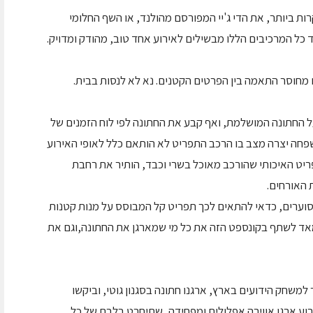
 ביותר, את הדי ג'יי המפורסם מהולנד, או השף החלומי
כל המרכיבים הללו מבשילים לאירוע אחד טוב, מהודק ומדויק.
 מחוסר התאמה בין הפרטים הקטנים. נא לא לנסות בבית.
על החתונה המושלמת, ואף קבע את החתונה לפי לוח הזמנים של
משפחה יצרה מצב בו הרכב התפריט לא הותאם כלל לאופי האירוע
ריט האיכותי שהורכב מאוכל בשרי וכבד, הותיר את רחבת
 האורחים.
וערים, כדאי להתאים לכך תפריט קל המבוסס על מנות קטנות
מאד לשתף בקונספט הזה את כל מי שמארגן את החתונה,וגם את
 למשחק הידועים בארץ, ארגנו חתונה בסגנון גוטי, וביקשו
וע ארגן אווירה אפלולית ומפחידה, שתיחרט בלבם של כל