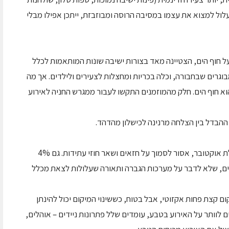
 עלול למצוא את עצמו במסיבה הרוסה ומבוזבזת, ייתכן אפילו מבלי
 חוף הים, הצטיינה מאד בצורות ישיבה שונות המותאמות לכלל
גרים שבחבורה, וכלה בכריות ומחצלות לצעירים ולילדים. אך מה
וא חוף הים. חלק מהמוזמנים התקשו לעבור ממגרש החניה לאירוע
 ההבדל בין הצלחה מרנינה לכישלון מהדהד.
– כבר עם תחילת אוקטובר, אסור לסמוך על חזאים ושאר חוזי עתידות. גם 4%
הסתיים ב-100% אורחים רטובים, שלא לדבר על מערכות הגברה ותאורה שעלולות לצאת מכלל
קצת פחות אקזוטי, אבל בטוח, כששינוי המיקום יכול להינתן
וותר על האירוע בטבע, עומדים שלל פתרונות ניידים – אוהלים,