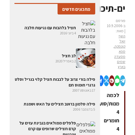
ים-תיכוני
מתכונים חדשים
פורסם
ב-10.9.2006
חציל בלהבות עם נגיעות חלבה
| מאת:
4 ביוני 2016
השף
יואל
קונפקה,
ספא
לב חציל
מסעדה
2 באפריל 2020
שמים
בארץ
פילה בורי צרוב על לבבות חציל קלוי בגריל וסלט
גרגרי חומוס חם
17 באוגוסט 2007
לכמה
מנות/סועדים:
פילה סלמון ברוטב חצילים על האש ושמנת
5 בדצמבר 2006
4
חומרים
פלפלים ממולאים בגבינת עזים על
4
קרם חצילים שרופים עם קרם
עגבניות