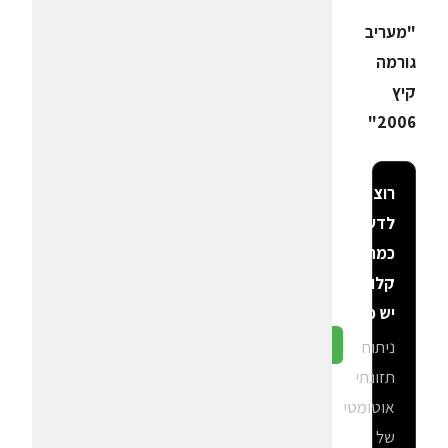
"מעריב
גורמה
קיץ
2006"
רוצה
לדעת
כמה
קלוריות
יש פה?
ניתוח
גלה ב-CalGal
תזונתי
אוטומטי
של