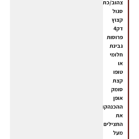
צהוב/כתם/אדוםבצל
סגול
קצוץ
דק4
פרוסות
גבינת
חלומי
או
טופו
קצת
סומק
אופן
ההכנהקולים
את
החצילים
מעל