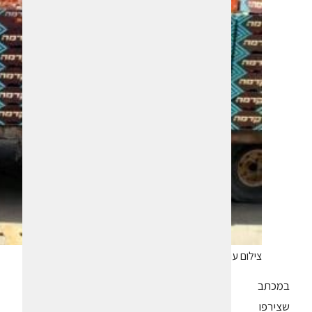
צילום עופרי גלילי
במכתב
שצירפו