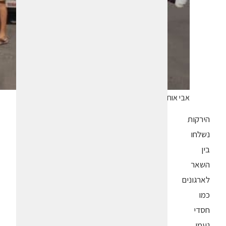
אבי אוחנה ממשק נטורזה במושב עידן. צילום עופרי גלילי
הירקות
נשלחו
בין
השאר
לארגונים
כמו
חסדי
נעמי