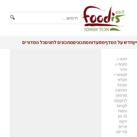
🔍
יין
חדש על המדף
מסעדות
מתכונים
מתכונים לחגים
כל המדורים
ראשי
»
כתבות
»
מדור
מקצועי
»
חקלאי
הערבה
התיכונה
תורמים
לנזקקים
לקראת
הפסח
15 טון
ירקות
טריים
מדי יום