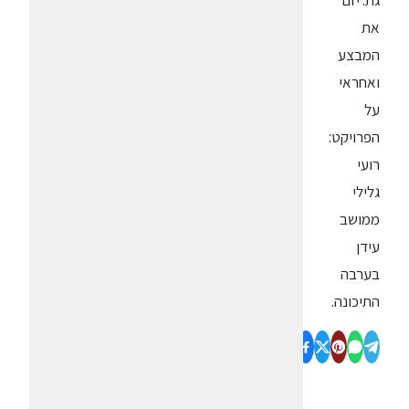
גת. יזם
את
המבצע
ואחראי
על
הפרויקט:
רועי
גלילי
ממושב
עידן
בערבה
התיכונה.