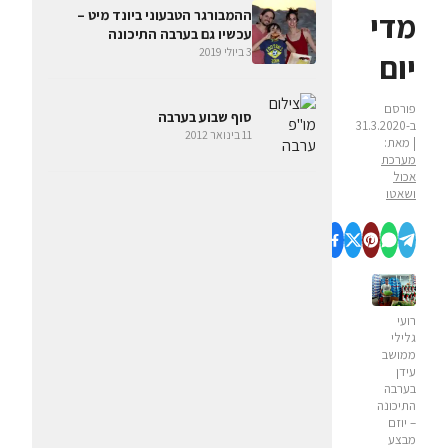
מדי
ההמבורגר הטבעוני ביונד מיט –
עכשיו גם בערבה התיכונה
3 ביולי 2019
יום
פורסם
סוף שבוע בערבה
ב-31.3.2020
11 בינואר 2012
| מאת:
מערכת
אכול
ושאטו
רועי
גלילי
ממושב
עידן
בערבה
התיכונה
– יוזם
מבצע