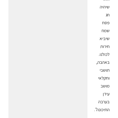
שיהיה
חג
פסח
שמח
שיביא
חירות
לכולנו.
באהבה,
תושבי
וחקלאי
מושב
עידן
בערבה
התיכונה".