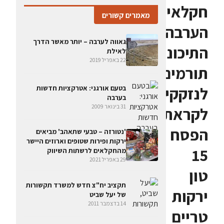
חקלאי
מאמרים קשורים
הערבה
גאווה לערבה – יותר מאשר הדרך
התיכונה
לאילת
22 באפריל 2019
תורמים
לנזקקים
בטעם אורגני: אטרקציות חדשות
בערבה
31 בינואר 2009
לקראת
הפסח
'נטורזה – טבעי שתאהב' מביאים
ירקות ופירות שטופים וארוזים היישר
15
מהחקלאים לרשתות השיווק
29 באפריל 2021
טון
תקציב יח"צ חדש למשרד תקשורות
ירקות
של יעל שביט
14 בדצמבר 2011
טריים