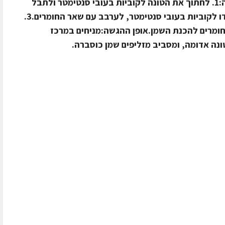
זיתכף מיץ לימוןמלח ופלפלאופן ההכנה:1. לחתוך את הטונה לקוביות בעובי סנטימטר ולתבל
בשאר התבלינים.2. לחתוך את האבוקדו לקוביות בעובי סנטימטר, לערבב עם שאר החומרים.3.
ומרים להכנת השמן.אופן ההגשה:מניחים במרכז
נה אדומה, ומסביב מזליפים שמן כוסברה.