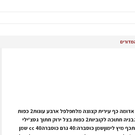
מדורים
לארבעה סועדיםחומרים:400 גרם טונה אדומה כף עירית קצוצה מלחפלפל ארבע עונות2 כפות
שמן זיתסלט אבוקדו:2 ראשי אבוקדןעגבניה חתוכה לקוביות2 כפות בצל ירוק חתוך גסצ'ילי
אלפניומלח ופלפל לפי הטעםכף שמן זיתכף מיץ לימוןשמן כוסברה:40 גרם כוסברה40 cc שמן