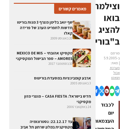
וצילמתם:
מאמרים קשורים
בואו
שף יואב בלימן מצרף 3 מנות בוריטו
להציג
חדשות לתפריט הערב של פרידה
קאלו
ב"בוריטוס"
20 באוגוסט 2009
מקסיקו אהובתי – MEXICO DE MIS
פורסם
ב-5.9.2005
AMORES – ספר הבישול המקסיקני
| מאת:
10 בספטמבר 2017
מערכת
אכול
ושאטו
ארבע קומבינציות במסעדת בוריטוס
3 באוגוסט 2005
חדש בישראל: CASA FIESTA – מוצרי מזון
מקסיקני
לכבוד
24 באוקטובר 2006
יום
העצמאות
עד 22.12.17: גסטרונומיה
מקסיקנית במלון שרתון תל אביב
המקסיקני,