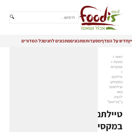
🔍
יין
חדש על המדף
מסעדות
מתכונים
מתכונים לחגים
כל המדורים
ראשי
»
כתבות
»
מסעדות
»
טיילתם
במקסיקו
וצילמתם:
בואו
להציג
ב"בוריטוס"
טיילתם
במקסיקו