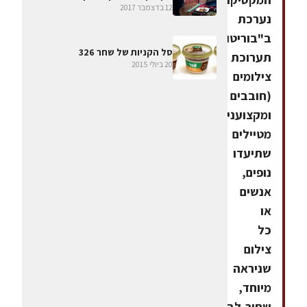
12 בדצמבר 2017
נערכת
ב"בוריטוס"
סל הקניות של שחר 326
תערוכת
20 ביולי 2015
צילומים
(חובבים
ומקצוענים).
מטיילים
שתיעדו
נופים,
אנשים
או
כל
צילום
שניראה
מיוחד,
שחור-לבן