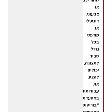
או
צבעוני,
דיגיטלי
או
מודפס
בכל
גודל
סביר
לתצוגה,
יכולים
להציג
את
עבודותיהם
במסעדת
"בוריטוס"
המקסיקנית